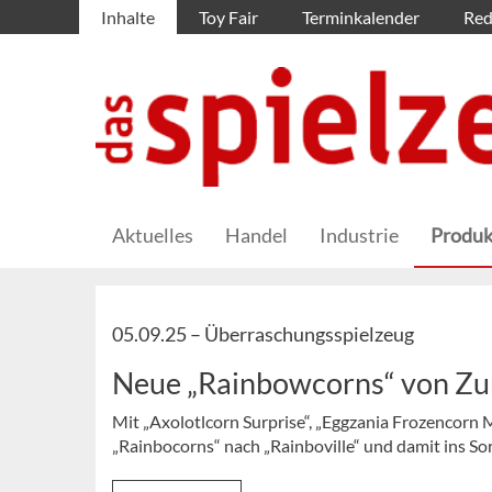
Inhalte
Toy Fair
Terminkalender
Red
Aktuelles
Handel
Industrie
Produk
05.09.25 –
Überraschungsspielzeug
Neue „Rainbowcorns“ von Zu
Mit „Axolotlcorn Surprise“, „Eggzania Frozencorn 
„Rainbocorns“ nach „Rainboville“ und damit ins So