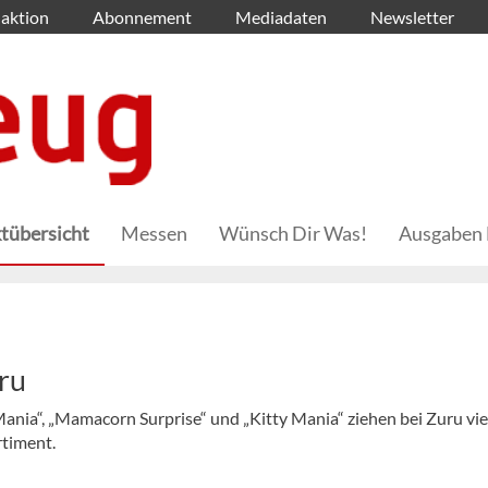
aktion
Abonnement
Mediadaten
Newsletter
tübersicht
Messen
Wünsch Dir Was!
Ausgaben 
ru
Mania“, „Mamacorn Surprise“ und „Kitty Mania“ ziehen bei Zuru vi
rtiment.