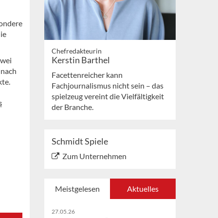
n
sondere
ie
Chefredakteurin
Kerstin Barthel
zwei
 nach
Facettenreicher kann
kte.
Fachjournalismus nicht sein – das
spielzeug vereint die Vielfältigkeit
s
der Branche.
Schmidt Spiele
Zum Unternehmen
Meistgelesen
Aktuelles
27.05.26