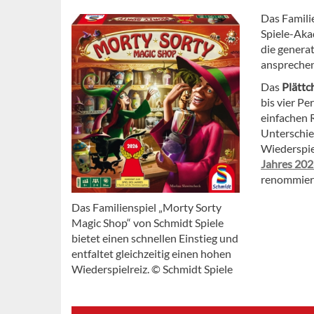
Das Famili
Spiele-Ak
die genera
ansprechen
Das
Plättc
bis vier P
einfachen 
Unterschie
Wiederspie
Jahres 20
renommierte
Das Familienspiel „Morty Sorty
Magic Shop“ von Schmidt Spiele
bietet einen schnellen Einstieg und
entfaltet gleichzeitig einen hohen
Wiederspielreiz. © Schmidt Spiele