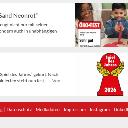
c Sand Neonrot“
ugt nicht nur mit seiner
sondern auch in unabhängigen
„Spiel des Jahres“ gekürt. Nach
erten steht nun fest, ...
Von
ag
Datenschutz
Mediadaten
Impressum
Instagram
Linked