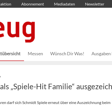
aktion
Abonnement
Mediadaten
Newsletter
tübersicht
Messen
Wünsch Dir Was!
Ausgaben 
6
als „Spiele-Hit Familie“ ausgezeic
hren darf sich Schmidt Spiele erneut über eine Auszeichnung beim