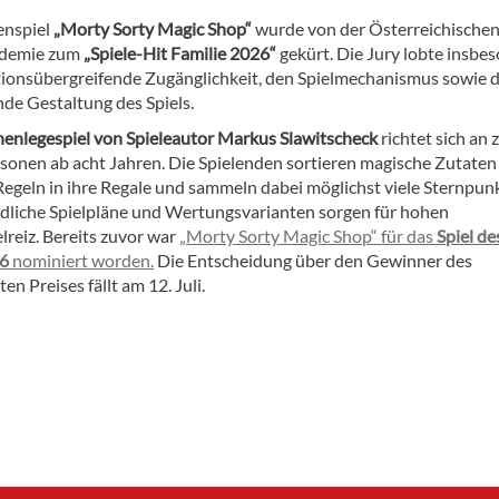
enspiel
„Morty Sorty Magic Shop“
wurde von der Österreichische
ademie zum
„Spiele-Hit Familie 2026“
gekürt. Die Jury lobte insbe
tionsübergreifende Zugänglichkeit, den Spielmechanismus sowie d
de Gestaltung des Spiels.
henlegespiel von Spieleautor Markus Slawitscheck
richtet sich an 
ersonen ab acht Jahren. Die Spielenden sortieren magische Zutaten
Regeln in ihre Regale und sammeln dabei möglichst viele Sternpun
dliche Spielpläne und Wertungsvarianten sorgen für hohen
lreiz. Bereits zuvor war
„Morty Sorty Magic Shop“ für das
Spiel de
26
nominiert worden.
Die Entscheidung über den Gewinner des
n Preises fällt am 12. Juli.