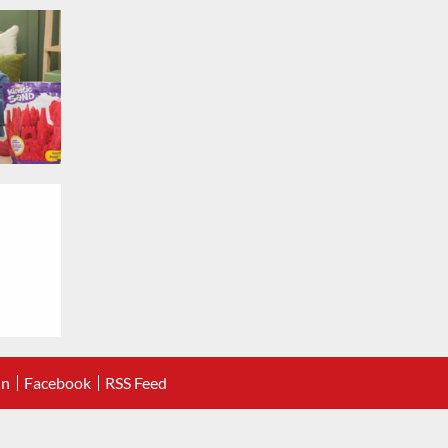
In
Facebook
RSS Feed