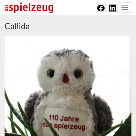
Togg
navi
Callida