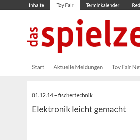
Inhalte
Toy Fair
Terminkalender
Red
Start
Aktuelle Meldungen
Toy Fair N
01.12.14 –
fischertechnik
Elektronik leicht gemacht