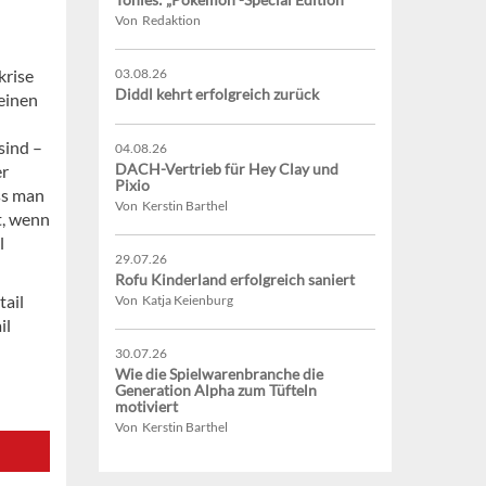
Von Redaktion
krise
03.08.26
Diddl kehrt erfolgreich zurück
 einen
sind –
04.08.26
DACH-Vertrieb für Hey Clay und
er
Pixio
ss man
Von Kerstin Barthel
t, wenn
l
29.07.26
Rofu Kinderland erfolgreich saniert
tail
Von Katja Keienburg
il
30.07.26
Wie die Spielwarenbranche die
Generation Alpha zum Tüfteln
motiviert
Von Kerstin Barthel