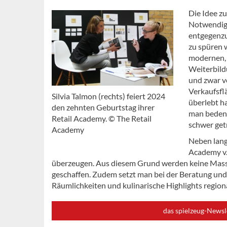
Die Idee z
Notwendigk
entgegenzu
zu spüren w
modernen, 
Weiterbildu
und zwar v
Verkaufsfl
Silvia Talmon (rechts) feiert 2024
überlebt h
den zehnten Geburtstag ihrer
man bedenk
Retail Academy. © The Retail
schwer get
Academy
Neben lang
Academy v.
überzeugen. Aus diesem Grund werden keine Mass
geschaffen. Zudem setzt man bei der Beratung un
Räumlichkeiten und kulinarische Highlights regio
das spielzeug-Newsl