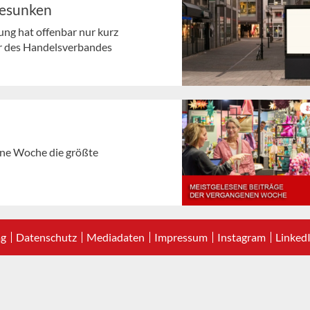
gesunken
ng hat offenbar nur kurz
r des Handelsverbandes
gene Woche die größte
ag
Datenschutz
Mediadaten
Impressum
Instagram
Linked