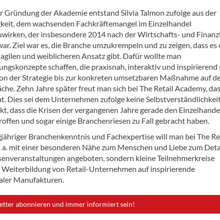
ur Gründung der Akademie entstand Silvia Talmon zufolge aus der
eit, dem wachsenden Fachkräftemangel im Einzelhandel
wirken, der insbesondere 2014 nach der Wirtschafts- und Finanz
ar. Ziel war es, die Branche umzukrempeln und zu zeigen, dass es
agilen und weiblicheren Ansatz gibt. Dafür wollte man
ngskonzepte schaffen, die praxisnah, interaktiv und inspirierend 
on der Strategie bis zur konkreten umsetzbaren Maßnahme auf d
äche. Zehn Jahre später freut man sich bei The Retail Academy, da
at. Dies sei dem Unternehmen zufolge keine Selbstverständlichkei
t, dass die Krisen der vergangenen Jahre gerade den Einzelhande
roffen und sogar einige Branchenriesen zu Fall gebracht haben.
jähriger Branchenkenntnis und Fachexpertise will man bei The Re
 a. mit einer besonderen Nähe zum Menschen und Liebe zum Deta
enveranstaltungen angeboten, sondern kleine Teilnehmerkreise
d Weiterbildung von Retail-Unternehmen auf inspirierende
naler Manufakturen.
etter abonnieren und immer informiert sein!