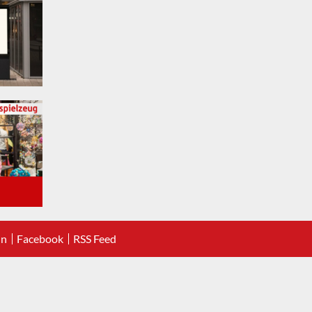
In
Facebook
RSS Feed