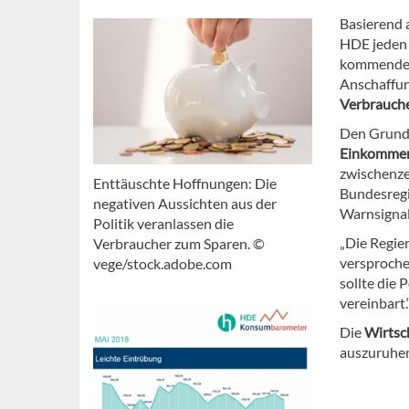
Basierend 
HDE jeden
kommenden 
Anschaffun
Verbrauch
Den Grund 
Einkommen
zwischenze
Enttäuschte Hoffnungen: Die
Bundesregi
negativen Aussichten aus der
Warnsigna
Politik veranlassen die
„Die Regier
Verbraucher zum Sparen. ©
versproche
vege/stock.adobe.com
sollte die P
vereinbart.
Die
Wirtsc
auszuruhen,