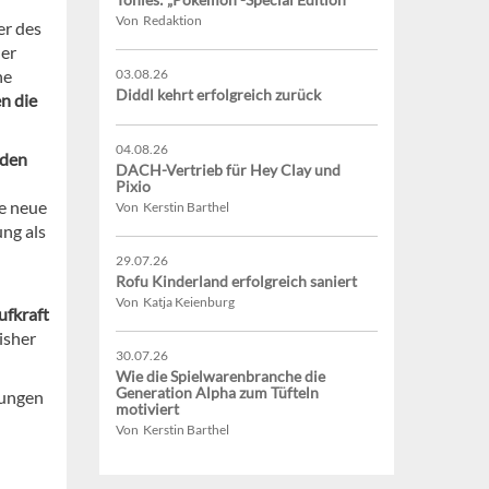
Von Redaktion
r des
er
he
03.08.26
Diddl kehrt erfolgreich zurück
n die
04.08.26
nden
DACH-Vertrieb für Hey Clay und
Pixio
e neue
Von Kerstin Barthel
ng als
29.07.26
Rofu Kinderland erfolgreich saniert
Von Katja Keienburg
ufkraft
isher
30.07.26
Wie die Spielwarenbranche die
Generation Alpha zum Tüfteln
gungen
motiviert
Von Kerstin Barthel