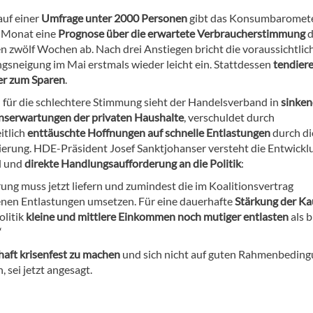
auf einer
Umfrage unter 2000 Personen
gibt das Konsumbaromete
 Monat eine
Prognose über die erwartete Verbraucherstimmung
d
zwölf Wochen ab. Nach drei Anstiegen bricht die voraussichtlic
gsneigung im Mai erstmals wieder leicht ein. Stattdessen
tendiere
er zum Sparen
.
für die schlechtere Stimmung sieht der Handelsverband in
sinke
serwartungen der privaten Haushalte
, verschuldet durch
itlich
enttäuschte Hoffnungen auf schnelle Entlastungen
durch di
erung. HDE-Präsident Josef Sanktjohanser versteht die Entwicklu
l und
direkte Handlungsaufforderung an die Politik
:
ung muss jetzt liefern und zumindest die im Koalitionsvertrag
nen Entlastungen umsetzen. Für eine dauerhafte
Stärkung der Ka
olitik
kleine und mittlere Einkommen noch mutiger entlasten
als b
“
haft krisenfest zu machen
und sich nicht auf guten Rahmenbedin
 sei jetzt angesagt.