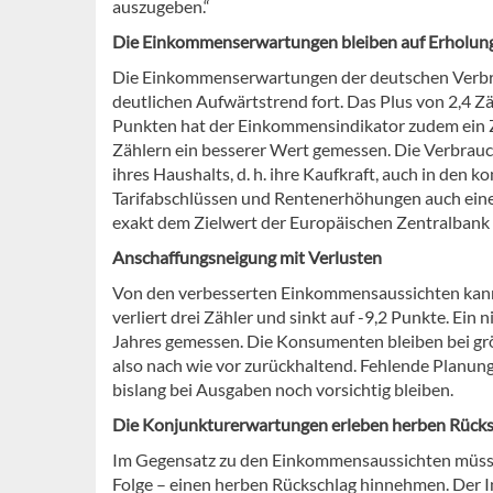
auszugeben.“
Die Einkommenserwartungen bleiben auf Erholun
Die Einkommenserwartungen der deutschen Verbra
deutlichen Aufwärtstrend fort. Das Plus von 2,4 Zähl
Punkten hat der Einkommensindikator zudem ein Z
Zählern ein besserer Wert gemessen. Die Verbrauc
ihres Haushalts, d. h. ihre Kaufkraft, auch in de
Tarifabschlüssen und Rentenerhöhungen auch eine m
exakt dem Zielwert der Europäischen Zentralbank 
Anschaffungsneigung mit Verlusten
Von den verbesserten Einkommensaussichten kann 
verliert drei Zähler und sinkt auf -9,2 Punkte. Ein
Jahres gemessen. Die Konsumenten bleiben bei gr
also nach wie vor zurückhaltend. Fehlende Planung
bislang bei Ausgaben noch vorsichtig bleiben.
Die Konjunkturerwartungen erleben herben Rücks
Im Gegensatz zu den Einkommensaussichten müssen
Folge – einen herben Rückschlag hinnehmen. Der In