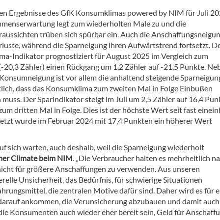
len Ergebnisse des GfK Konsumklimas powered by NIM für Juli 20
menserwartung legt zum wiederholten Male zu und die
aussichten trüben sich spürbar ein. Auch die Anschaffungsneigu
erluste, während die Sparneigung ihren Aufwärtstrend fortsetzt. D
a-Indikator prognostiziert für August 2025 im Vergleich zum
-20,3 Zähler) einen Rückgang um 1,2 Zähler auf -21,5 Punkte. Ne
Konsumneigung ist vor allem die anhaltend steigende Sparneigun
lich, dass das Konsumklima zum zweiten Mal in Folge Einbußen
muss. Der Sparindikator steigt im Juli um 2,5 Zähler auf 16,4 Pun
um dritten Mal in Folge. Dies ist der höchste Wert seit fast einei
letzt wurde im Februar 2024 mit 17,4 Punkten ein höherer Wert
 sich warten, auch deshalb, weil die Sparneigung wiederholt
umer Climate beim NIM
. „Die Verbraucher halten es mehrheitlich n
 nicht für größere Anschaffungen zu verwenden. Aus unseren
relle Unsicherheit, das Bedürfnis, für schwierige Situationen
hrungsmittel, die zentralen Motive dafür sind. Daher wird es für e
arauf ankommen, die Verunsicherung abzubauen und damit auch 
ie Konsumenten auch wieder eher bereit sein, Geld für Anschaff