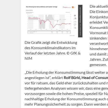
Die aktuel
Die Einkom
Konjunktur
erleidet V
Konsumklim
Vormonat (
sinkenden 
Die Grafik zeigt die Entwicklung
verantwort
des Konsumklimaindikators im
hinnehmen 
Verlauf der letzten Jahre. © GfK &
und damit z
NIM
Jahren. Zu
gemessen.
„Die Erholung der Konsumstimmung lässt weiter auf
angestiegen ist“, erklärt
Rolf Bürkl, Head of Cons
vor für ratsam, das Geld eher zurückzuhalten und
tiefergehenden Analysen wissen wir, dass eine gene
vorzusorgen sowie die hohen Preise, speziell für Na
nachhaltige Erholung der Konsumstimmung auch d
mehr Planungssicherheit zu sorgen. Dann werden d