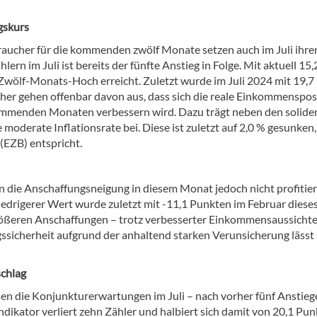
gskurs
ucher für die kommenden zwölf Monate setzen auch im Juli ihre
ern im Juli ist bereits der fünfte Anstieg in Folge. Mit aktuell 15,
wölf-Monats-Hoch erreicht. Zuletzt wurde im Juli 2024 mit 19,7
her gehen offenbar davon aus, dass sich die reale Einkommenspos
n kommenden Monaten verbessern wird. Dazu trägt neben den solide
oderate Inflationsrate bei. Diese ist zuletzt auf 2,0 % gesunken
(EZB) entspricht.
die Anschaffungsneigung in diesem Monat jedoch nicht profitiere
 niedrigerer Wert wurde zuletzt mit -11,1 Punkten im Februar diese
ößeren Anschaffungen – trotz verbesserter Einkommensaussichte
ssicherheit aufgrund der anhaltend starken Verunsicherung lässt 
chlag
 die Konjunkturerwartungen im Juli – nach vorher fünf Anstieg
dikator verliert zehn Zähler und halbiert sich damit von 20,1 Pu