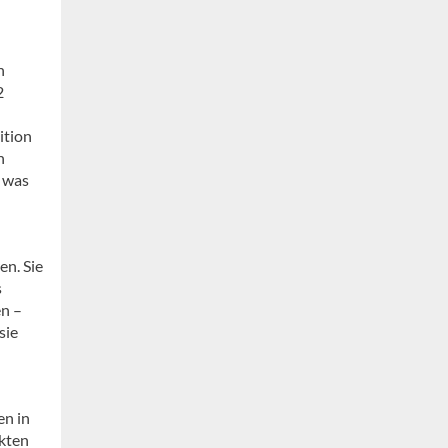
n
2
ition
n
, was
n. Sie
s
n –
sie
en in
nkten