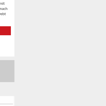
mit
 nach
webt