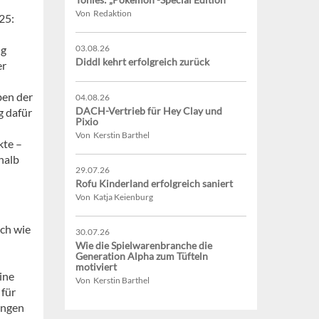
Von Redaktion
25:
ng
03.08.26
Diddl kehrt erfolgreich zurück
er
ben der
04.08.26
DACH-Vertrieb für Hey Clay und
g dafür
Pixio
Von Kerstin Barthel
kte –
nhalb
29.07.26
Rofu Kinderland erfolgreich saniert
Von Katja Keienburg
ach wie
30.07.26
Wie die Spielwarenbranche die
Generation Alpha zum Tüfteln
motiviert
ine
Von Kerstin Barthel
für
ungen