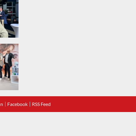
In
Facebook
RSS Feed