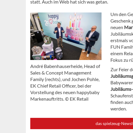
statt. Auch im Web hat sich was getan.
Um den Geb
Geschenk 
neuen
Mar
Jubiläumsk
erstmals v
FUN Family
einem Relau
Fokus zu r
André Babenhauserheide, Head of
Zur Feier 
Sales & Concept Management
Jubiläums
Family (rechts), und Jochen Pohle,
Babywarenh
EK Chief Retail Officer, bei der
Jubiläums
Vorstellung des neuen happybaby
Schaufenste
Markenauftritts. © EK Retail
finden auch
werden.
das spielzeug-Newsl