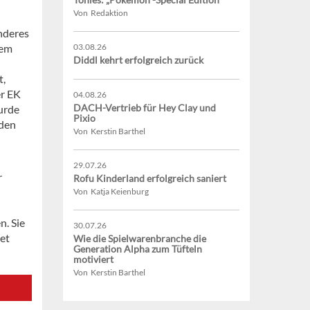
Von Redaktion
nderes
dem
03.08.26
Diddl kehrt erfolgreich zurück
t,
er EK
04.08.26
DACH-Vertrieb für Hey Clay und
urde
Pixio
 den
Von Kerstin Barthel
29.07.26
r
Rofu Kinderland erfolgreich saniert
Von Katja Keienburg
n. Sie
30.07.26
net
Wie die Spielwarenbranche die
Generation Alpha zum Tüfteln
motiviert
Von Kerstin Barthel