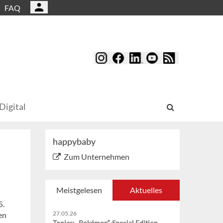
FAQ
Digital
happybaby
Zum Unternehmen
Meistgelesen
Aktuelles
5.
27.05.26
en
Tonies: „Pokémon“-Special Edition