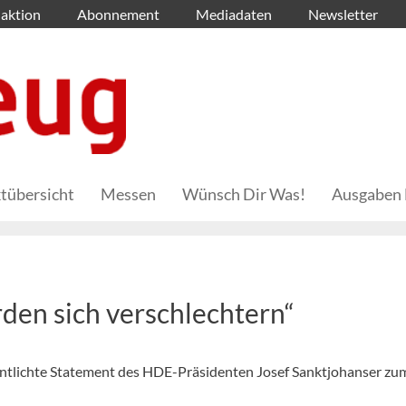
aktion
Abonnement
Mediadaten
Newsletter
tübersicht
Messen
Wünsch Dir Was!
Ausgaben 
en sich verschlechtern“
ffentlichte Statement des HDE-Präsidenten Josef Sanktjohanser zu