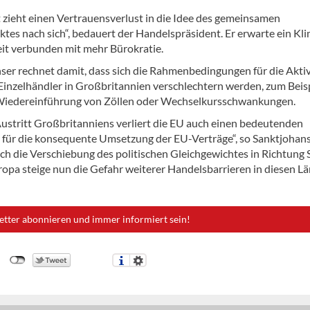
t zieht einen Vertrauensverlust in die Idee des gemeinsamen
tes nach sich“, bedauert der Handelspräsident. Er erwarte ein Kl
it verbunden mit mehr Bürokratie.
ser rechnet damit, dass sich die Rahmenbedingungen für die Akti
Einzelhändler in Großbritannien verschlechtern werden, zum Beis
Wiedereinführung von Zöllen oder Wechselkursschwankungen.
ustritt Großbritanniens verliert die EU auch einen bedeutenden
r für die konsequente Umsetzung der EU-Verträge“, so Sanktjohan
rch die Verschiebung des politischen Gleichgewichtes in Richtung 
opa steige nun die Gefahr weiterer Handelsbarrieren in diesen Lä
etter abonnieren und immer informiert sein!