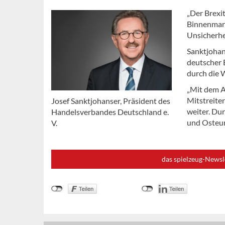
„Der Brexi
Binnenmark
Unsicherhe
Sanktjohan
deutscher 
durch die 
„Mit dem A
Mitstreite
Josef Sanktjohanser, Präsident des
weiter. Du
Handelsverbandes Deutschland e.
und Osteur
V.
das spielzeug-Newsl