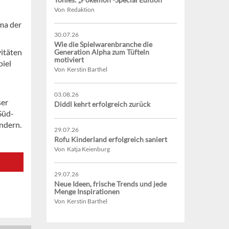
Von Redaktion
ima der
30.07.26
Wie die Spielwarenbranche die
vitäten
Generation Alpha zum Tüfteln
motiviert
piel
Von Kerstin Barthel
03.08.26
ser
Diddl kehrt erfolgreich zurück
Süd-
ndern.
29.07.26
Rofu Kinderland erfolgreich saniert
Von Katja Keienburg
29.07.26
Neue Ideen, frische Trends und jede
Menge Inspirationen
Von Kerstin Barthel