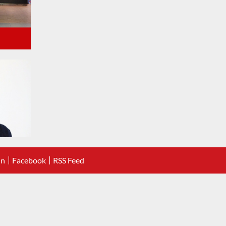
In
Facebook
RSS Feed