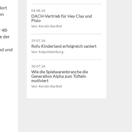
dort
04.08.26
en
DACH-Vertrieb für Hey Clay und
Pixio
Von Kerstin Barthel
r 48-
e der
29.07.26
Rofu Kinderland erfolgreich saniert
and und
Von Katja Keienburg
30.07.26
Wie die Spielwarenbranche die
Generation Alpha zum Tüfteln
motiviert
Von Kerstin Barthel