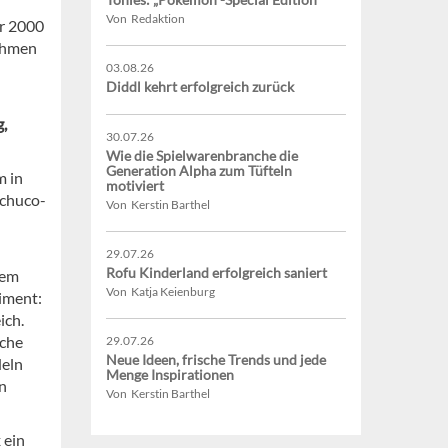
Von Redaktion
r 2000
nehmen
03.08.26
Diddl kehrt erfolgreich zurück
g,
30.07.26
Wie die Spielwarenbranche die
Generation Alpha zum Tüfteln
m in
motiviert
Schuco-
Von Kerstin Barthel
29.07.26
Rofu Kinderland erfolgreich saniert
dem
Von Katja Keienburg
iment:
ich.
sche
29.07.26
Neue Ideen, frische Trends und jede
deln
Menge Inspirationen
en
Von Kerstin Barthel
 ein