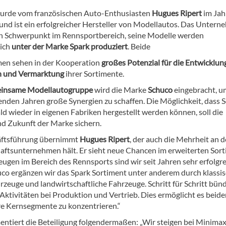
urde vom französischen Auto-Enthusiasten
Hugues Ripert
im Jah
und ist ein erfolgreicher Hersteller von Modellautos. Das Unter
en Schwerpunkt im Rennsportbereich, seine Modelle werden
lich
unter der Marke Spark produziert
. Beide
en sehen in der Kooperation
großes Potenzial für die Entwicklun
n und Vermarktung
ihrer Sortimente.
insame Modellautogruppe
wird die Marke
Schuco
eingebracht, u
den Jahren große Synergien zu schaffen. Die Möglichkeit, dass 
d wieder in eigenen Fabriken hergestellt werden können, soll die
nd Zukunft der Marke sichern.
äftsführung übernimmt
Hugues Ripert
, der auch die Mehrheit an 
ftsunternehmen hält. Er sieht neue Chancen im erweiterten Sort
ugen im Bereich des Rennsports sind wir seit Jahren sehr erfolgre
co ergänzen wir das Spark Sortiment unter anderem durch klassi
rzeuge und landwirtschaftliche Fahrzeuge. Schritt für Schritt bün
Aktivitäten bei Produktion und Vertrieb. Dies ermöglicht es beid
re Kernsegmente zu konzentrieren.“
entiert die Beteiligung folgendermaßen: „Wir steigen bei Minimax