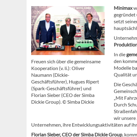
Minimax
w
gegründet 
setzt sein
hauptsäch
Unternehm
Produktio
In die
geme
den kommen
Freuen sich über die gemeinsame
Modelle bal
Kooperation (v. li.): Oliver
Qualität u
Naumann (Dickie-
Geschäftsführer), Hugues Ripert
Die Gesch
(Spark-Geschäftsführer) und
Gemeinscha
Florian Sieber (CEO der Simba
„Mit Fahrze
Dickie Group). © Simba Dickie
Durch Schu
Straßenfah
wir unsere 
Unternehmen, ihre Entwicklungsaktivitäten auf ih
Florian Sieber, CEO der Simba Dickie Group
, komm