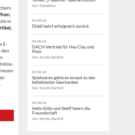
Von Redaktion
uchern
ffnen
.
ote in
03.08.26
Diddl kehrt erfolgreich zurück
tikel,
04.08.26
m E-
DACH-Vertrieb für Hey Clay und
t den
Pixio
um
Von Kerstin Barthel
nline-
 neuen
03.08.26
op-
Spielwaren gehören erneut zu den
beliebtesten Geschenken
.
Von Kerstin Barthel
04.08.26
Hello Kitty und Steiff feiern die
Freundschaft
Von Kerstin Barthel