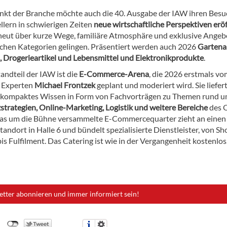
unkt der Branche möchte auch die 40. Ausgabe der IAW ihren Bes
llern in schwierigen Zeiten
neue wirtschaftliche Perspektiven erö
rneut über kurze Wege, familiäre Atmosphäre und exklusive Angeb
ichen Kategorien gelingen. Präsentiert werden auch 2026
Gartenar
, Drogerieartikel und Lebensmittel und Elektronikprodukte
.
andteil der IAW ist die
E-Commerce-Arena
, die 2026 erstmals vo
 Experten
Michael Frontzek
geplant und moderiert wird. Sie liefer
 kompaktes Wissen in Form von Fachvorträgen zu Themen rund 
strategien, Online-Marketing, Logistik und weitere Bereiche
des O
as um die Bühne versammelte E-Commercequarter zieht an einen
tandort in Halle 6 und bündelt spezialisierte Dienstleister, von Sh
s Fulfilment. Das Catering ist wie in der Vergangenheit kostenlos
etter abonnieren und immer informiert sein!