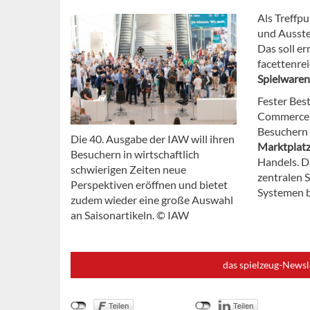
Als Treffp
und Ausste
Das soll e
facettenre
Spielwaren
Fester Best
Commerce
Besuchern
Die 40. Ausgabe der IAW will ihren
Marktplatz
Besuchern in wirtschaftlich
Handels. D
schwierigen Zeiten neue
zentralen S
Perspektiven eröffnen und bietet
Systemen bi
zudem wieder eine große Auswahl
an Saisonartikeln. © IAW
das spielzeug-Newsl