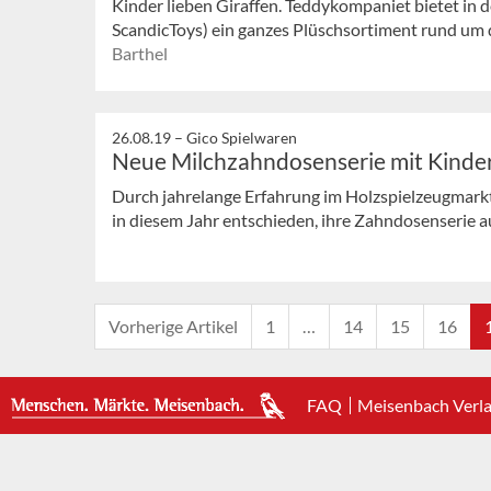
Kinder lieben Giraffen. Teddykompaniet bietet in de
ScandicToys) ein ganzes Plüschsortiment rund um d
Barthel
26.08.19 –
Gico Spielwaren
Neue Milchzahndosenserie mit Kinde
Durch jahrelange Erfahrung im Holzspielzeugmarkt
in diesem Jahr entschieden, ihre Zahndosenserie 
Vorherige Artikel
1
…
14
15
16
FAQ
Meisenbach Verl