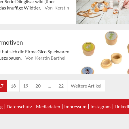
r Serie Diinglisar wild (über
as knuffige Wildtier.
Von Kerstin
rmotiven
 hat sich die Firma Gico Spielwaren
auszubauen.
Von Kerstin Barthel
17
18
19
20
…
22
Weitere Artikel
ag
Datenschutz
Mediadaten
Impressum
Instagram
Linked