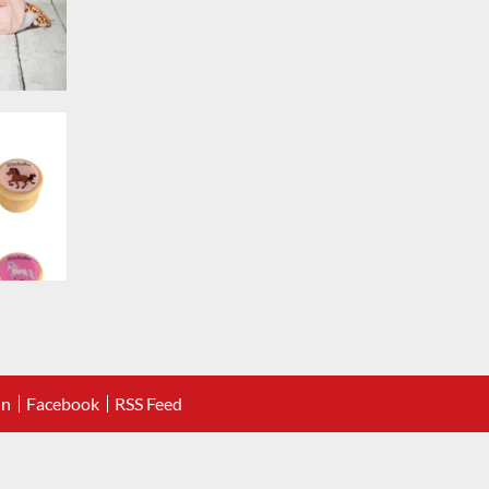
In
Facebook
RSS Feed