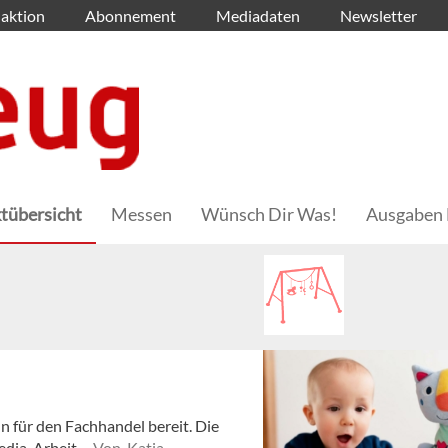
aktion
Abonnement
Mediadaten
Newsletter
tübersicht
Messen
Wünsch Dir Was!
Ausgaben 
hn für den Fachhandel bereit. Die
edia-Arbeit.
Von Katja