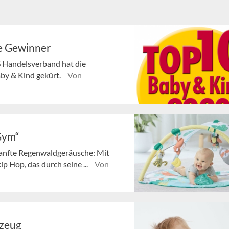
ie Gewinner
S Handelsverband hat die
by & Kind gekürt.
Von
 Gym“
sanfte Regenwaldgeräusche: Mit
p Hop, das durch seine ...
Von
lzeug