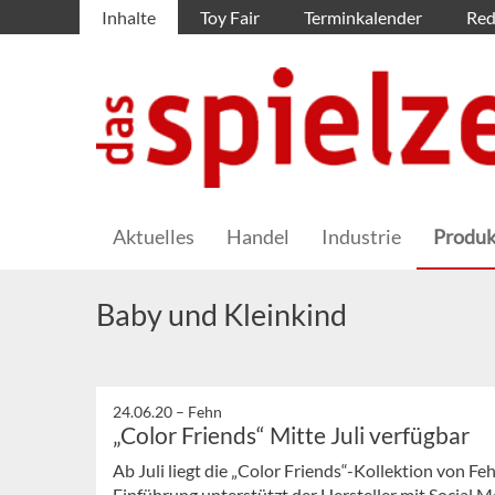
Inhalte
Toy Fair
Terminkalender
Red
Aktuelles
Handel
Industrie
Produk
Baby und Kleinkind
24.06.20 –
Fehn
„Color Friends“ Mitte Juli verfügbar
Ab Juli liegt die „Color Friends“-Kollektion von Fe
Einführung unterstützt der Hersteller mit Social M