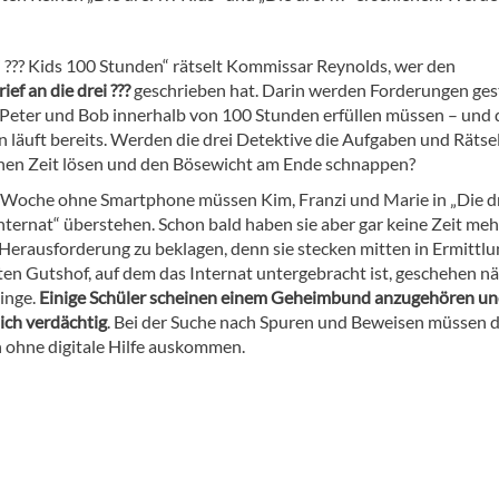
ei ??? Kids 100 Stunden“ rätselt Kommissar Reynolds, wer den
ief an die drei ???
geschrieben hat. Darin werden Forderungen gest
, Peter und Bob innerhalb von 100 Stunden erfüllen müssen – und 
läuft bereits. Werden die drei Detektive die Aufgaben und Rätsel
en Zeit lösen und den Bösewicht am Ende schnappen?
 Woche ohne Smartphone müssen Kim, Franzi und Marie in „Die dre
nternat“ überstehen. Schon bald haben sie aber gar keine Zeit mehr
 Herausforderung zu beklagen, denn sie stecken mitten in Ermittlu
ten Gutshof, auf dem das Internat untergebracht ist, geschehen n
inge.
Einige Schüler scheinen einem Geheimbund anzugehören u
ich verdächtig
. Bei der Suche nach Spuren und Beweisen müssen d
h ohne digitale Hilfe auskommen.