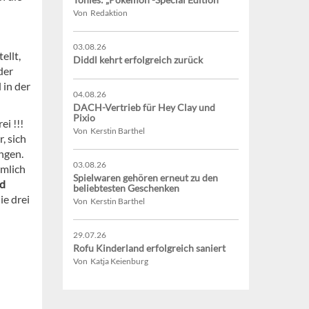
Von Redaktion
03.08.26
ellt,
Diddl kehrt erfolgreich zurück
der
 in der
04.08.26
DACH-Vertrieb für Hey Clay und
Pixio
i !!!
Von Kerstin Barthel
, sich
ngen.
03.08.26
ämlich
Spielwaren gehören erneut zu den
nd
beliebtesten Geschenken
ie drei
Von Kerstin Barthel
29.07.26
Rofu Kinderland erfolgreich saniert
Von Katja Keienburg