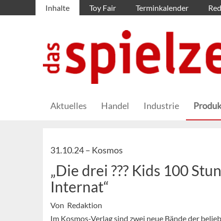
Inhalte
Toy Fair
Terminkalender
Red
Aktuelles
Handel
Industrie
Produk
31.10.24 –
Kosmos
„Die drei ??? Kids 100 Stun
Internat“
Von Redaktion
Im Kosmos-Verlag sind zwei neue Bände der beliebte