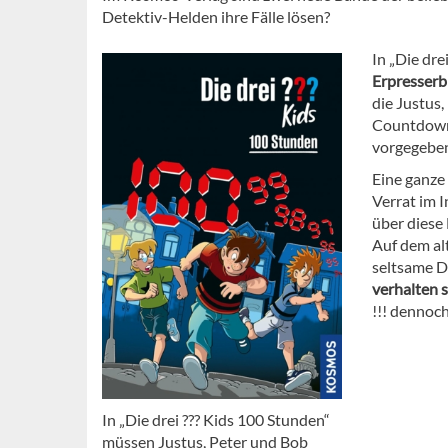
Detektiv-Helden ihre Fälle lösen?
In „Die dr
Erpresserbr
die Justus
Countdown 
vorgegeben
Eine ganze
Verrat im I
über diese
Auf dem al
seltsame D
verhalten s
!!! dennoc
In „Die drei ??? Kids 100 Stunden“
müssen Justus, Peter und Bob