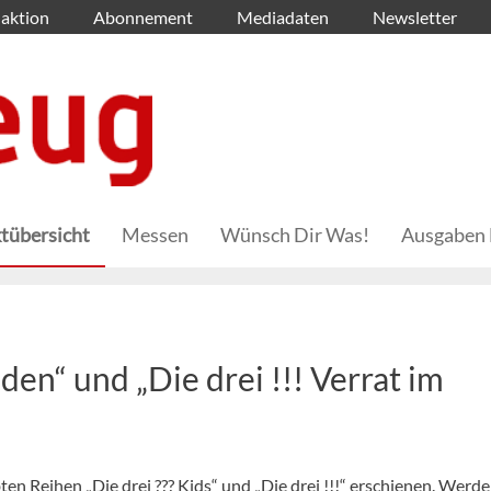
aktion
Abonnement
Mediadaten
Newsletter
tübersicht
Messen
Wünsch Dir Was!
Ausgaben 
den“ und „Die drei !!! Verrat im
n Reihen „Die drei ??? Kids“ und „Die drei !!!“ erschienen. Werde