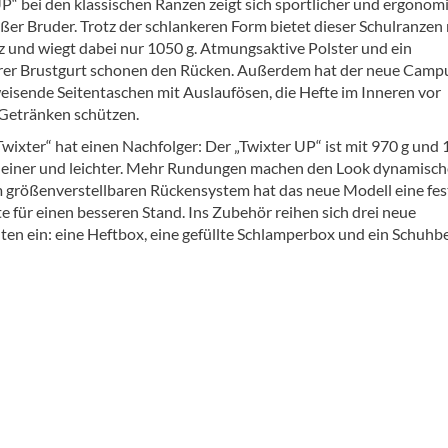
“ bei den klassischen Ranzen zeigt sich sportlicher und ergonom
oßer Bruder. Trotz der schlankeren Form bietet dieser Schulranzen
tz und wiegt dabei nur 1050 g. Atmungsaktive Polster und ein
er Brustgurt schonen den Rücken. Außerdem hat der neue Camp
isende Seitentaschen mit Auslaufösen, die Hefte im Inneren vor
Getränken schützen.
wixter“ hat einen Nachfolger: Der „Twixter UP“ ist mit 970 g und 1
einer und leichter. Mehr Rundungen machen den Look dynamisch
größenverstellbaren Rückensystem hat das neue Modell eine fes
e für einen besseren Stand. Ins Zubehör reihen sich drei neue
n ein: eine Heftbox, eine gefüllte Schlamperbox und ein Schuhbe