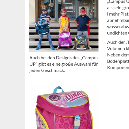
„Campus UP
als sein gr
l mehr Pla
abnehmbar
wasserabwe
undichten 
Auch der „T
Volumen kl
Neben dem 
Auch bei den Designs des „Campus
Bodenplatt
UP“ gibt es eine große Auswahl für
Komponente
jeden Geschmack.