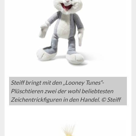
Steiff bringt mit den „Looney Tunes“-
Plüschtieren zwei der wohl beliebtesten
Zeichentrickfiguren in den Handel. © Steiff