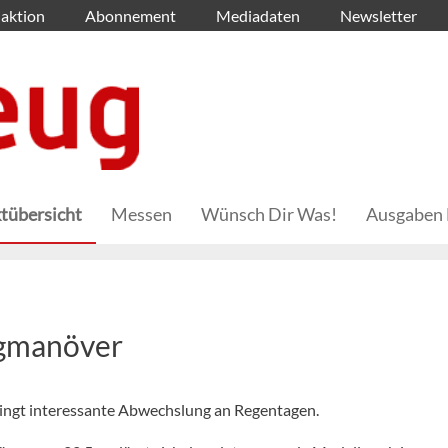
aktion
Abonnement
Mediadaten
Newsletter
tübersicht
Messen
Wünsch Dir Was!
Ausgaben 
ugmanöver
ringt interessante Abwechslung an Regentagen.