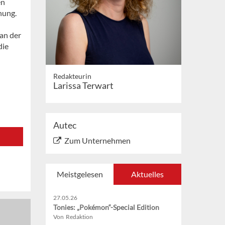
en
nung.
an der
die
Redakteurin
Larissa Terwart
Autec
Zum Unternehmen
Meistgelesen
Aktuelles
27.05.26
Tonies: „Pokémon“-Special Edition
Von Redaktion