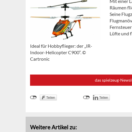
Mit einer 
Räumen fli
Seine Flugz
Flugmanöve
Fernsteuer
Lüfte und f
Ideal für Hobbyflieger: der „IR-
Indoor-Helicopter C900“. ©
Cartronic
das spielzeug-Newsl
Weitere Artikel zu: