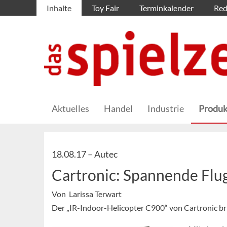
Inhalte
Toy Fair
Terminkalender
Red
Aktuelles
Handel
Industrie
Produk
18.08.17 –
Autec
Cartronic: Spannende Fl
Von Larissa Terwart
Der „IR-Indoor-Helicopter C900“ von Cartronic b