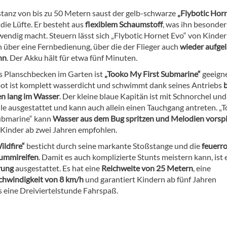
istanz von bis zu 50 Metern saust der gelb-schwarze
„Flybotic Hor
die Lüfte. Er besteht aus
flexiblem Schaumstoff
, was ihn besonder
wendig macht. Steuern lässt sich „Flybotic Hornet Evo“ von Kinde
n über eine Fernbedienung, über die der Flieger auch
wieder aufge
nn
. Der Akku hält für etwa fünf Minuten.
rs Planschbecken im Garten ist
„Tooko My First Submarine“
geeigne
ot ist komplett wasserdicht und schwimmt dank seines Antriebs
b
en lang im Wasser
. Der kleine blaue Kapitän ist mit Schnorchel und
lle ausgestattet und kann auch allein einen Tauchgang antreten. „
ubmarine“ kann
Wasser aus dem Bug spritzen und Melodien vorsp
r Kinder ab zwei Jahren empfohlen.
ildfire“
besticht durch seine markante Stoßstange und die
feuerr
ummireifen
. Damit es auch komplizierte Stunts meistern kann, ist 
rung
ausgestattet. Es hat eine
Reichweite von 25 Metern
, eine
chwindigkeit von 8 km/h
und garantiert Kindern ab fünf Jahren
 eine Dreiviertelstunde Fahrspaß.