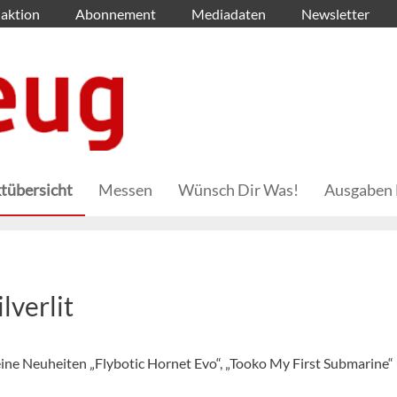
aktion
Abonnement
Mediadaten
Newsletter
tübersicht
Messen
Wünsch Dir Was!
Ausgaben 
verlit
seine Neuheiten „Flybotic Hornet Evo“, „Tooko My First Submarine“