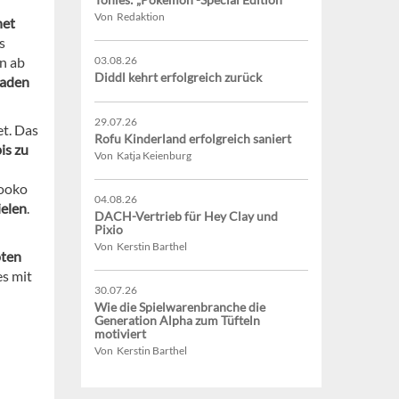
Von Redaktion
net
s
rn ab
03.08.26
Diddl kehrt erfolgreich zurück
laden
29.07.26
t. Das
Rofu Kinderland erfolgreich saniert
is zu
Von Katja Keienburg
Tooko
04.08.26
ielen
.
DACH-Vertrieb für Hey Clay und
Pixio
Von Kerstin Barthel
oten
es mit
30.07.26
Wie die Spielwarenbranche die
Generation Alpha zum Tüfteln
motiviert
Von Kerstin Barthel