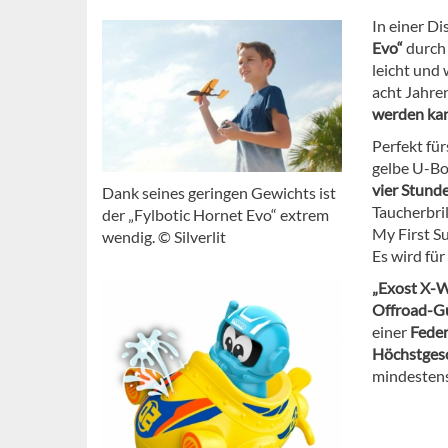
In einer D
Evo“
durch 
leicht und 
acht Jahre
werden ka
Perfekt fü
gelbe U-Bo
vier Stund
Dank seines geringen Gewichts ist
Taucherbri
der „Fylbotic Hornet Evo“ extrem
My First S
wendig. © Silverlit
Es wird fü
„Exost X-W
Offroad-G
einer
Fede
Höchstges
mindestens