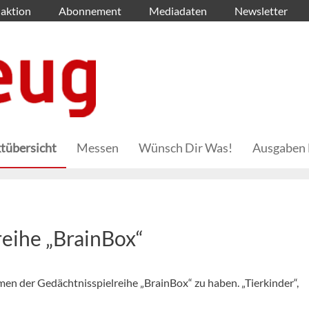
aktion
Abonnement
Mediadaten
Newsletter
tübersicht
Messen
Wünsch Dir Was!
Ausgaben 
reihe „BrainBox“
men der Gedächtnisspielreihe „BrainBox“ zu haben. „Tierkinder“,