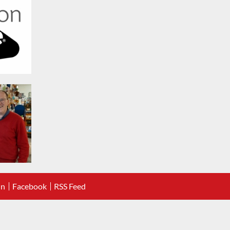
In
Facebook
RSS Feed