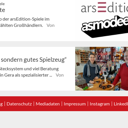
ele
te
der arsEdition-Spiele im
ewählten Großhändlern.
Von
, sondern gutes Spielzeug“
Stecksystem und viel Beratung
 Gera als spezialisierter ...
Von
ag
Datenschutz
Mediadaten
Impressum
Instagram
Linked