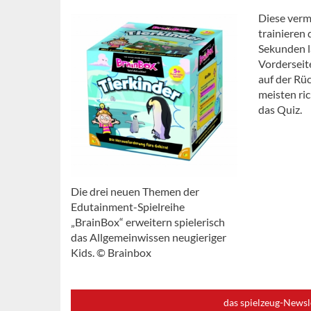
Diese verm
trainieren
Sekunden la
Vorderseite
auf der Rü
meisten ri
das Quiz.
Die drei neuen Themen der
Edutainment-Spielreihe
„BrainBox“ erweitern spielerisch
das Allgemeinwissen neugieriger
Kids. © Brainbox
das spielzeug-Newsl