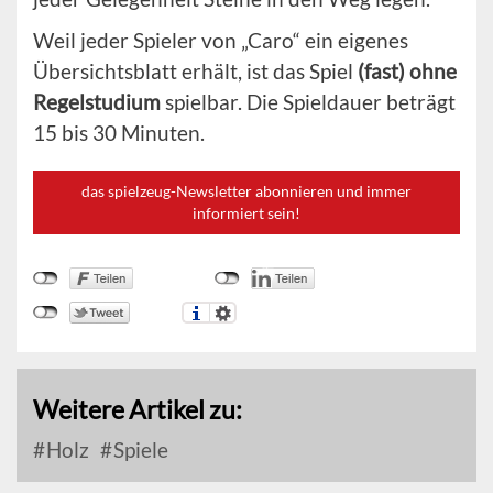
Weil jeder Spieler von „Caro“ ein eigenes
Übersichtsblatt erhält, ist das Spiel
(fast) ohne
Regelstudium
spielbar. Die Spieldauer beträgt
15 bis 30 Minuten.
das spielzeug-Newsletter abonnieren und immer
informiert sein!
Weitere Artikel zu:
Holz
Spiele