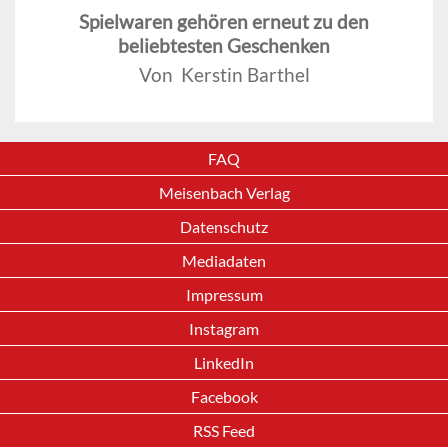
Spielwaren gehören erneut zu den
beliebtesten Geschenken
Von Kerstin Barthel
FAQ
Meisenbach Verlag
Datenschutz
Mediadaten
Impressum
Instagram
LinkedIn
Facebook
RSS Feed