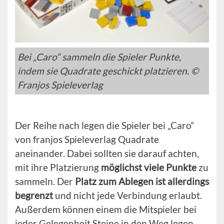
Bei „Caro“ sammeln die Spieler Punkte,
indem sie Quadrate geschickt platzieren. ©
Franjos Spieleverlag
Der Reihe nach legen die Spieler bei „Caro“
von franjos Spieleverlag Quadrate
aneinander. Dabei sollten sie darauf achten,
mit ihre Platzierung
möglichst viele Punkte
zu
sammeln. Der
Platz zum Ablegen ist allerdings
begrenzt
und nicht jede Verbindung erlaubt.
Außerdem können einem die Mitspieler bei
jeder Gelegenheit Steine in den Weg legen.