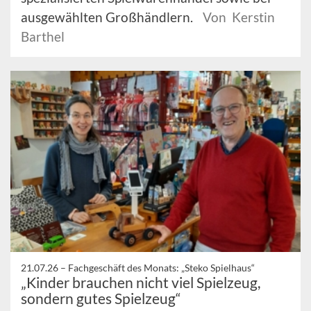
ausgewählten Großhändlern.
Von Kerstin
Barthel
21.07.26 –
Fachgeschäft des Monats: „Steko Spielhaus“
„Kinder brauchen nicht viel Spielzeug,
sondern gutes Spielzeug“