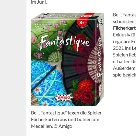
im Juni.
Bei „Fantas
schönsten F
Fächerkar
Exklusiv fü
reguläre E
2021 ins Le
Spielen li
erhalten d
Außerdem 
spielbeglei
Bei „Fantastique“ legen die Spieler
Fächerkarten aus und buhlen um
Medaillen. © Amigo