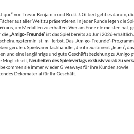
tique“ von Trevor Benjamin und Brett J. Gilbert geht es darum, di
ächer aus aller Welt zu präsentieren. In jeder Runde legen die Spi
ten
aus, um Medaillen zu erhalten. Wer am Ende die meisten hat, g
r die
„Amigo-Freunde“
ist das Spiel bereits ab Juni 2026 erhältlich
rscheinungstermin ist im Herbst. Das „Amigo-Freunde“-Program
ben gerufen. Spielwarenfachhändler, die ihr Sortiment „leben“, das
eben und eine langjährige und gute Geschäftsbeziehung zu Amigo p
ie Möglichkeit,
Neuheiten des Spieleverlags exklusiv vorab zu verk
bekommen sie immer wieder Giveaways für ihre Kunden sowie
tendes Dekomaterial für ihr Geschäft.