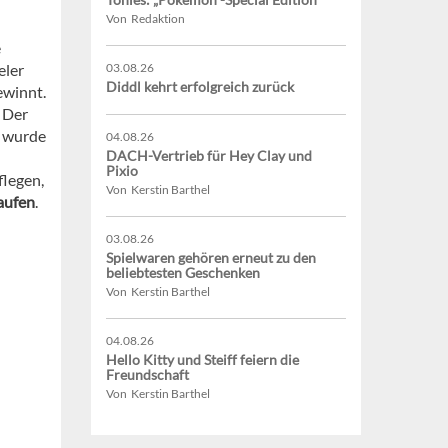
Von Redaktion
e
eler
03.08.26
Diddl kehrt erfolgreich zurück
ewinnt.
. Der
m wurde
04.08.26
DACH-Vertrieb für Hey Clay und
Pixio
flegen,
Von Kerstin Barthel
aufen
.
03.08.26
Spielwaren gehören erneut zu den
beliebtesten Geschenken
Von Kerstin Barthel
04.08.26
Hello Kitty und Steiff feiern die
Freundschaft
Von Kerstin Barthel