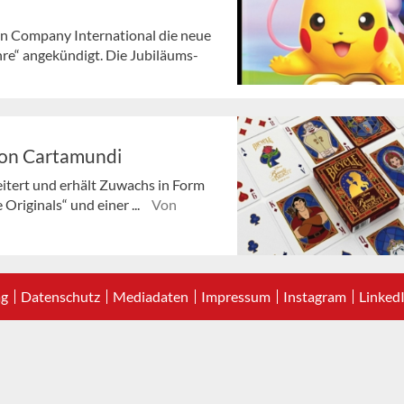
n Company International die neue
e“ angekündigt. Die Jubiläums-
von Cartamundi
itert und erhält Zuwachs in Form
Originals“ und einer ...
Von
ag
Datenschutz
Mediadaten
Impressum
Instagram
Linked