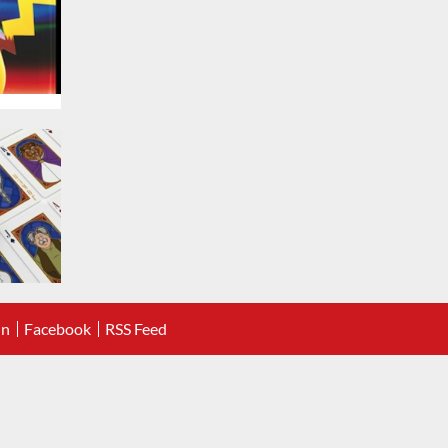
In
Facebook
RSS Feed