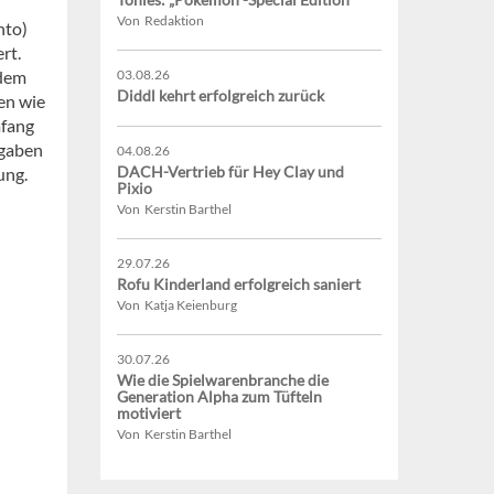
Von Redaktion
nto)
rt.
 dem
03.08.26
Diddl kehrt erfolgreich zurück
ben wie
mfang
fgaben
04.08.26
DACH-Vertrieb für Hey Clay und
ung.
Pixio
Von Kerstin Barthel
29.07.26
Rofu Kinderland erfolgreich saniert
Von Katja Keienburg
30.07.26
Wie die Spielwarenbranche die
Generation Alpha zum Tüfteln
motiviert
Von Kerstin Barthel