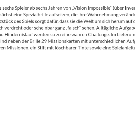
s sechs Spieler ab sechs Jahren von „Vision Impossible“ (über Inve
ächst eine Spezialbrille aufsetzen, die ihre Wahrnehmung verände
stück des Spiels sorgt dafür, dass sie die Welt um sich herum auf
ich verdreht oder scheinbar ganz „falsch“ sehen. Alltägliche Aufga
nd Hindernislauf werden so zu eine wahren Challenge. Im Lieferu
sind neben der Brille 29 Missionskarten mit unterschiedlichen Au
en Missionen, ein Stift mit löschbarer Tinte sowie eine Spielanleit