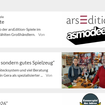
ele
te
der arsEdition-Spiele im
ewählten Großhändlern.
Von
, sondern gutes Spielzeug“
Stecksystem und viel Beratung
 Gera als spezialisierter ...
Von
026“