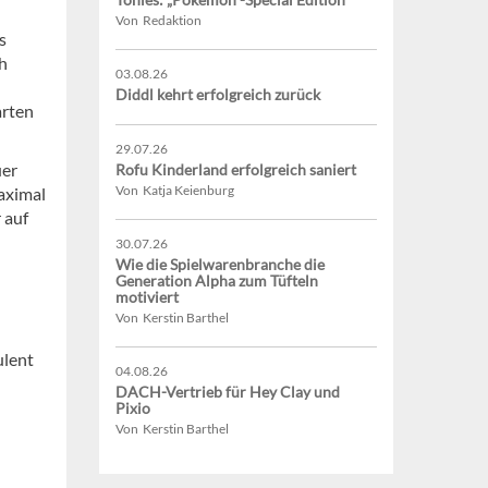
Von Redaktion
s
ch
03.08.26
Diddl kehrt erfolgreich zurück
arten
29.07.26
uer
Rofu Kinderland erfolgreich saniert
Von Katja Keienburg
aximal
 auf
30.07.26
Wie die Spielwarenbranche die
Generation Alpha zum Tüfteln
motiviert
Von Kerstin Barthel
ulent
04.08.26
DACH-Vertrieb für Hey Clay und
Pixio
Von Kerstin Barthel