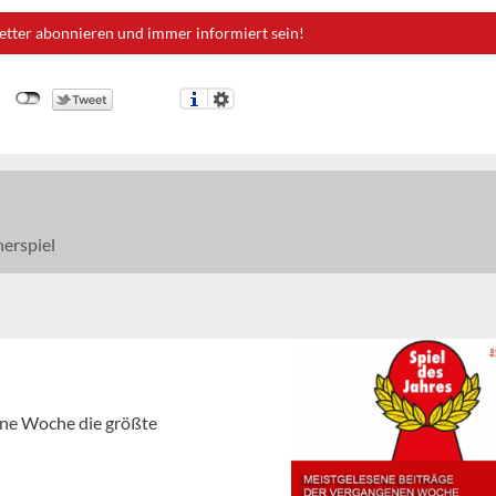
etter abonnieren und immer informiert sein!
erspiel
gene Woche die größte