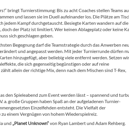
rs!“ bringt Turnierstimmung: Bis zu acht Coaches stellen Teams au
ammen und lassen sie im Duell aufeinander los. Die Plätze am Tis
h jedem Kampf durchgetauscht. Besiegte Karten wandern auf die
 doch der Platz ist limitiert. Wer keinen Ablageplatz oder keine K
muss sich geschlagen geben.
chsten Begegnung darf die Teamstrategie durch das Anwerben ne
erändert und angepasst werden. Mit jeder Turnierrunde dürfen m
arten hinzugefügt, aber beliebig viele entfernt werden. Setzen wir
aleffekte, die sich gegenseitig begünstigen oder auf reine
hlt allein der richtige Mix, denn nach dem Mischen sind T-Rex,
, das den Spieleabend zum Event werden lässt – spannend und turb
 V. a. große Gruppen haben Spaß an der aufgeladenen Turnier-
mengesetzten Einzelfehden entsteht. Die Vielfalt der
 zu einem Vergnügen von hohem Wiederspielreiz.
da
und
„Planet Unknown“
von Ryan Lambert und Adam Rehberg.