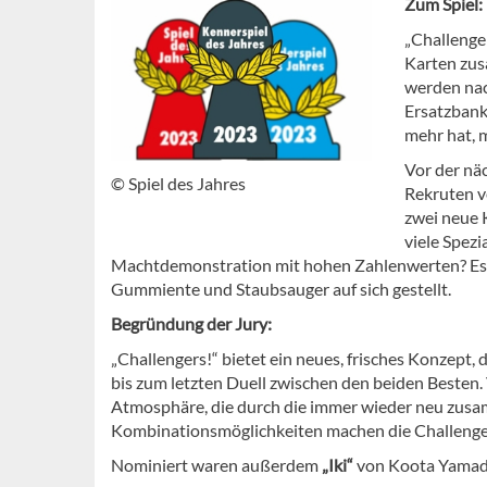
Zum Spiel:
„Challenge
Karten zus
werden nac
Ersatzbank,
mehr hat, 
Vor der nä
© Spiel des Jahres
Rekruten v
zwei neue K
viele Spezi
Machtdemonstration mit hohen Zahlenwerten? Es zä
Gummiente und Staubsauger auf sich gestellt.
Begründung der Jury:
„Challengers!“ bietet ein neues, frisches Konzept
bis zum letzten Duell zwischen den beiden Besten.
Atmosphäre, die durch die immer wieder neu zusam
Kombinationsmöglichkeiten machen die Challenge
Nominiert waren außerdem
„Iki“
von Koota Yama