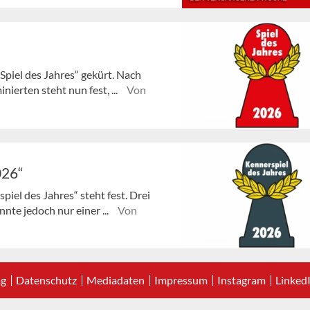
„Spiel des Jahres“ gekürt. Nach
erten steht nun fest, ...
Von
026“
piel des Jahres“ steht fest. Drei
nte jedoch nur einer ...
Von
ag
Datenschutz
Mediadaten
Impressum
Instagram
Linked