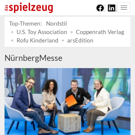
Togg
navi
Top-Themen:
Nordstil
U.S. Toy Association
Coppenrath Verlag
Rofu Kinderland
arsEdition
NürnbergMesse