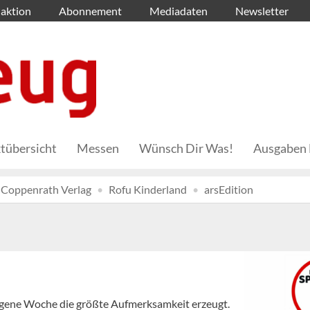
aktion
Abonnement
Mediadaten
Newsletter
tübersicht
Messen
Wünsch Dir Was!
Ausgaben 
Coppenrath Verlag
Rofu Kinderland
arsEdition
angene Woche die größte Aufmerksamkeit erzeugt.