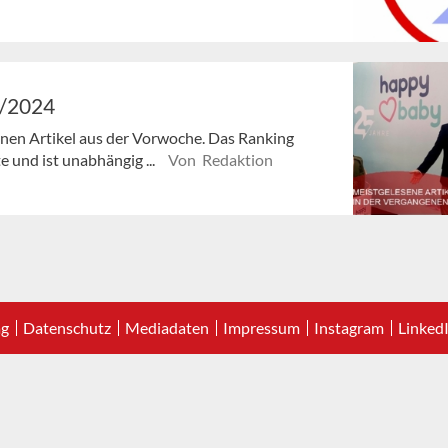
6/2024
senen Artikel aus der Vorwoche. Das Ranking
e und ist unabhängig ...
Von Redaktion
ag
Datenschutz
Mediadaten
Impressum
Instagram
Linked