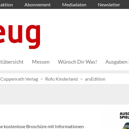
aktion
Abonnement
Mediadaten
Newsletter
tübersicht
Messen
Wünsch Dir Was!
Ausgaben 
Coppenrath Verlag
Rofu Kinderland
arsEdition
ine kostenlose Broschüre mit Informationen