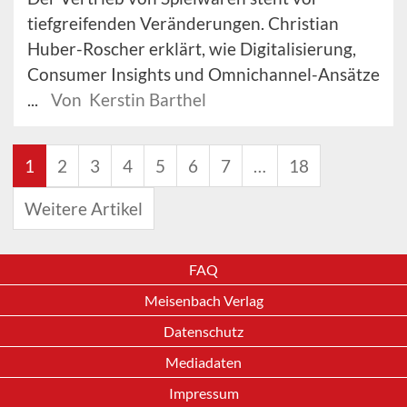
tiefgreifenden Veränderungen. Christian
Huber-Roscher erklärt, wie Digitalisierung,
Consumer Insights und Omnichannel-Ansätze
...
Von Kerstin Barthel
1
2
3
4
5
6
7
…
18
Weitere Artikel
FAQ
Meisenbach Verlag
Datenschutz
Mediadaten
Impressum