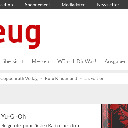
aktion
Abonnement
Mediadaten
Newsletter
tübersicht
Messen
Wünsch Dir Was!
Ausgaben 
Coppenrath Verlag
Rofu Kinderland
arsEdition
r Yu-Gi-Oh!
 einigen der populärsten Karten aus dem