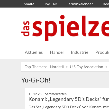
Inhalte
Toy Fair
Terminkalender
Red
Aktuelles
Handel
Industrie
Produk
Top-Themen:
Nordstil
U.S. Toy Association
Yu-Gi-Oh!
15.12.25 –
Sammelkarten
Konami: „Legendary 5D’s Decks“ fü
Das Set „Legendary 5D’s Decks“ von Konami mit