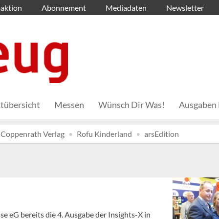
aktion
Abonnement
Mediadaten
Newsletter
tübersicht
Messen
Wünsch Dir Was!
Ausgaben 
Coppenrath Verlag
Rofu Kinderland
arsEdition
se eG bereits die 4. Ausgabe der Insights-X in