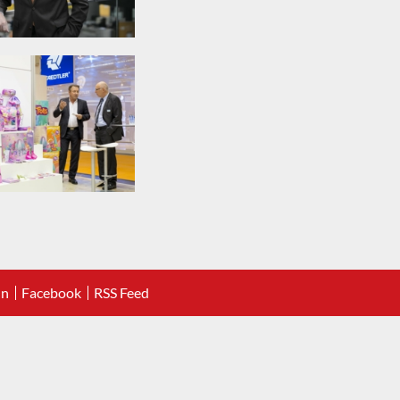
In
Facebook
RSS Feed