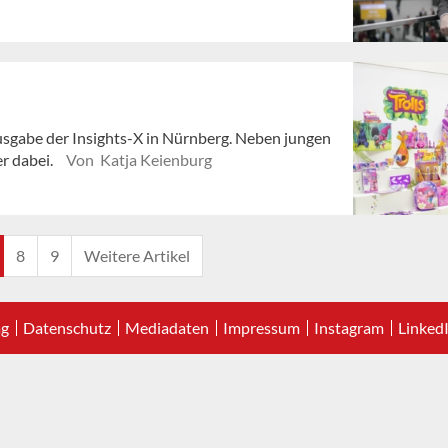
sgabe der Insights-X in Nürnberg. Neben jungen
r dabei.
Von Katja Keienburg
8
9
Weitere Artikel
ag
Datenschutz
Mediadaten
Impressum
Instagram
Linked