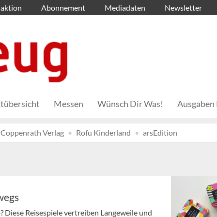
aktion
Abonnement
Mediadaten
Newsletter
tübersicht
Messen
Wünsch Dir Was!
Ausgaben 
Coppenrath Verlag
Rofu Kinderland
arsEdition
rwegs
b? Diese Reisespiele vertreiben Langeweile und