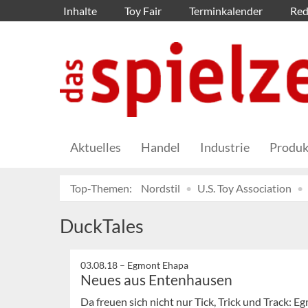
Inhalte
Toy Fair
Terminkalender
Red
Aktuelles
Handel
Industrie
Produk
Top-Themen:
Nordstil
U.S. Toy Association
DuckTales
03.08.18 –
Egmont Ehapa
Neues aus Entenhausen
Da freuen sich nicht nur Tick, Trick und Track: