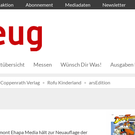
aktion
Abonnement
Mediadaten
Newsletter
tübersicht
Messen
Wünsch Dir Was!
Ausgaben 
Coppenrath Verlag
Rofu Kinderland
arsEdition
 Egmont Ehapa Media hält zur Neuauflage der