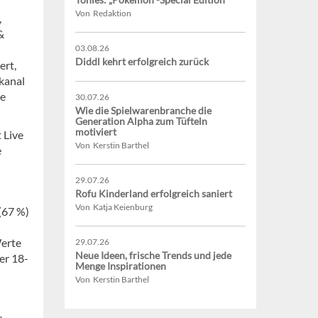
Von Redaktion
,
&
03.08.26
Diddl kehrt erfolgreich zurück
ert,
skanal
se
30.07.26
Wie die Spielwarenbranche die
Generation Alpha zum Tüfteln
motiviert
 Live
Von Kerstin Barthel
e
29.07.26
Rofu Kinderland erfolgreich saniert
Von Katja Keienburg
(67 %)
Werte
29.07.26
Neue Ideen, frische Trends und jede
er 18-
Menge Inspirationen
Von Kerstin Barthel