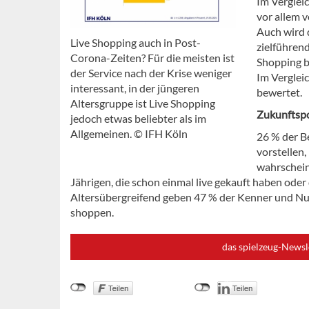
Im Vergleic
vor allem 
Auch wird 
Live Shopping auch in Post-
zielführen
Corona-Zeiten? Für die meisten ist
Shopping b
der Service nach der Krise weniger
Im Vergleic
interessant, in der jüngeren
bewertet.
Altersgruppe ist Live Shopping
Zukunftspo
jedoch etwas beliebter als im
Allgemeinen. © IFH Köln
26 % der Be
vorstellen
wahrschein
Jährigen, die schon einmal live gekauft haben oder
Altersübergreifend geben 47 % der Kenner und Nutze
shoppen.
das spielzeug-Newsl