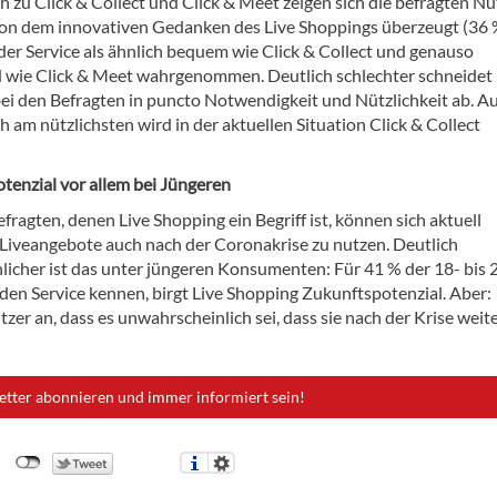
h zu Click & Collect und Click & Meet zeigen sich die befragten Nu
von dem innovativen Gedanken des Live Shoppings überzeugt (36 
der Service als ähnlich bequem wie Click & Collect und genauso
d wie Click & Meet wahrgenommen. Deutlich schlechter schneidet 
ei den Befragten in puncto Notwendigkeit und Nützlichkeit ab. Auf
h am nützlichsten wird in der aktuellen Situation Click & Collect
tenzial vor allem bei Jüngeren
fragten, denen Live Shopping ein Begriff ist, können sich aktuell
, Liveangebote auch nach der Coronakrise zu nutzen. Deutlich
licher ist das unter jüngeren Konsumenten: Für 41 % der 18- bis 
 den Service kennen, birgt Live Shopping Zukunftspotenzial. Aber:
r an, dass es unwahrscheinlich sei, dass sie nach der Krise weite
etter abonnieren und immer informiert sein!