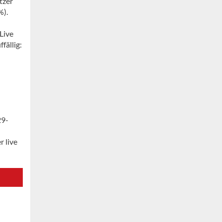
tzer
%).
Live
fällig:
29-
r live