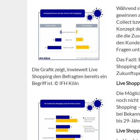
Während st
gewinnen a
Collect bzw
Konzept de
die die Zu
den Kunden
Fragen unt
Das Fazit:
Shopping d
Die Grafik zeigt, inwieweit Live
Zukunftspe
Shopping den Befragten bereits ein
Begriff ist. © IFH Köln
Live Shopp
Die Möglich
noch nicht 
Shopping –
bei Bekann
bis 29-Jähr
Live Shopp