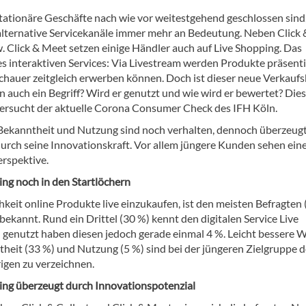
ationäre Geschäfte nach wie vor weitestgehend geschlossen sind
lternative Servicekanäle immer mehr an Bedeutung. Neben Click 
. Click & Meet setzen einige Händler auch auf Live Shopping. Das
s interaktiven Services: Via Livestream werden Produkte präsenti
schauer zeitgleich erwerben können. Doch ist dieser neue Verkauf
 auch ein Begriff? Wird er genutzt und wie wird er bewertet? Die
ersucht der aktuelle Corona Consumer Check des IFH Köln.
 Bekanntheit und Nutzung sind noch verhalten, dennoch überzeugt
urch seine Innovationskraft. Vor allem jüngere Kunden sehen ein
rspektive.
ing noch in den Startlöchern
keit online Produkte live einzukaufen, ist den meisten Befragten 
bekannt. Rund ein Drittel (30 %) kennt den digitalen Service Live
 genutzt haben diesen jedoch gerade einmal 4 %. Leicht bessere 
theit (33 %) und Nutzung (5 %) sind bei der jüngeren Zielgruppe d
igen zu verzeichnen.
ing überzeugt durch Innovationspotenzial