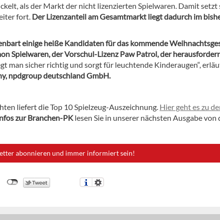
kelt, als der Markt der nicht lizenzierten Spielwaren. Damit setzt 
iter fort.
Der Lizenzanteil am Gesamtmarkt liegt dadurch im bish
ffenbart einige heiße Kandidaten für das kommende Weihnachtsges
on Spielwaren, der Vorschul-Lizenz Paw Patrol, der herausforde
egt man sicher richtig und sorgt für leuchtende Kinderaugen“, erläu
any, npdgroup deutschland GmbH.
hten liefert die Top 10 Spielzeug-Auszeichnung.
Hier geht es zu d
Infos zur Branchen-PK
lesen Sie in unserer nächsten Ausgabe von 
etter abonnieren und immer informiert sein!