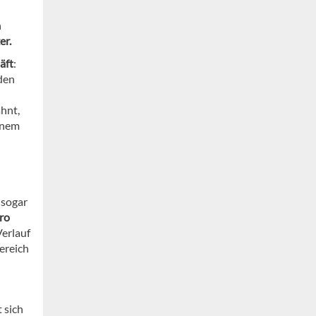
n
er.
äft
:
den
hnt,
inem
 sogar
ro
Verlauf
ereich
 sich