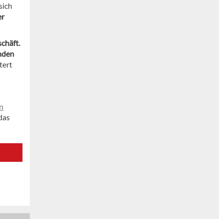
sich
er
chäft.
rnden
tert
en
das