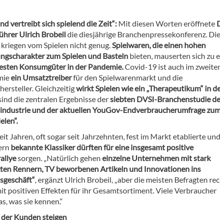
d vertreibt sich spielend die Zeit“:
Mit diesen Worten eröffnete
ührer Ulrich Brobeil
die diesjährige Branchenpressekonferenz. Di
kriegen vom Spielen nicht genug.
Spielwaren, die einen hohen
ngscharakter zum Spielen und Basteln
bieten, mauserten sich zu 
testen Konsumgüter in der Pande­mie.
Covid-19 ist auch im zweite
mie
ein Umsatztreiber
für den Spielwarenmarkt und die
ersteller. Gleichzeitig
wirkt Spielen wie ein „Therapeutikum“ in d
 sind die zentralen Ergebnisse der
siebten DVSI-Branchenstudie de
industrie und der aktuellen YouGov-Endverbraucherumfrage zu
elen“.
eit Jahren, oft sogar seit Jahrzehnten, fest im Markt etablierte und
ern
bekannte Klassiker dürften für eine insgesamt positive
allye
sorgen. „Natürlich gehen
einzelne Unternehmen mit stark
ten Rennern, TV beworbenen Artikeln und Innovationen ins
sgeschäft“
, ergänzt Ulrich Brobeil, „aber die meisten Befragten r
it positiven Effekten für ihr Gesamtsortiment. Viele Verbraucher
s, was sie kennen.“
der Kunden steigen