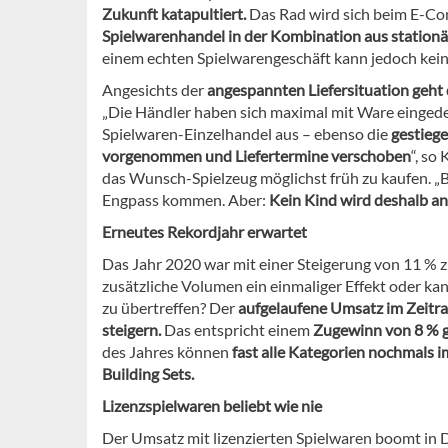
Zukunft katapultiert.
Das Rad wird sich beim E-Co
Spielwarenhandel in der Kombination aus station
einem echten Spielwarengeschäft kann jedoch keine
Angesichts der
angespannten Liefersituation geht
„Die Händler haben sich maximal mit Ware einged
Spielwaren-Einzelhandel aus – ebenso die
gestieg
vorgenommen und Liefertermine verschoben
“, so
das Wunsch-Spielzeug möglichst früh zu kaufen. „B
Engpass kommen. Aber:
Kein Kind wird deshalb a
Erneutes Rekordjahr erwartet
Das Jahr 2020 war mit einer Steigerung von 11 % 
zusätzliche Volumen ein einmaliger Effekt oder ka
zu übertreffen? Der
aufgelaufene Umsatz im Zeitra
steigern.
Das entspricht einem
Zugewinn von 8 % g
des Jahres können
fast alle Kategorien nochmals 
Building Sets.
Lizenzspielwaren beliebt wie nie
Der Umsatz mit lizenzierten Spielwaren boomt in 