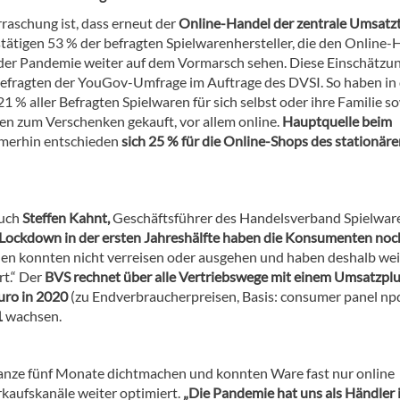
raschung ist, dass erneut der
Online-Handel der zentrale Umsatzt
stätigen 53 % der befragten Spielwarenhersteller, die den Online-
der Pandemie weiter auf dem Vormarsch sehen. Diese Einschätzu
 Befragten der YouGov-Umfrage im Auftrage des DVSI. So haben in
 % aller Befragten Spielwaren für sich selbst oder ihre Familie s
en zum Verschenken gekauft, vor allem online.
Hauptquelle beim
mmerhin entschieden
sich 25 % für die Online-Shops des stationäre
auch
Steffen Kahnt,
Geschäftsführer des Handelsverband Spielwar
z Lockdown in der ersten Jahreshälfte haben die Konsumenten no
n konnten nicht verreisen oder ausgehen und haben deshalb weit
rt.“ Der
BVS rechnet über alle Vertriebswege mit einem Umsatzpl
uro in 2020
(zu Endverbraucherpreisen, Basis: consumer panel n
1
wachsen.
ganze fünf Monate dichtmachen und konnten Ware fast nur online
rkaufskanäle weiter optimiert.
„Die Pandemie hat uns als Händler i