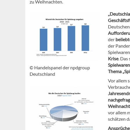
zu Weihnachten.
„Deutschlan
Geschäftsf
Deutschen 
Aufforderu
der
belieb
der Pande
Spielwarenh
Krise
. Das
Spielwaren
© Handelspanel der npdgroup
Thema „Spi
Deutschland
Vor allem s
Verbrauch
Jahresendr
nachgefrag
Weihnacht
vor allem m
schätzen da
Ansprüche 