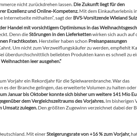
mmerce nicht zurückdrehen lassen.
Die Zukunft liegt für den
ärer Exzellenz und Online-Kompetenz.
Mit dem Einkaufserlebnis i
 Internetseite mithalten“, sagt der
BVS-Vorsitzende Wieland Sulz
 der Handel mit vorsichtigem Optimismus in das Weihnachtsgesch
eckt. Denn die
Störungen in den Lieferketten
wirken sich auch auf 
enen Frachtkosten
. Hersteller haben schon
Preisanpassungen
 Kahnt. Um nicht zum Verzweiflungskäufer zu werden, empfiehlt Ka
ei überdurchschnittlich beliebten Produkten kann es schnell zu e
n Weihnachten leer ausgehen.“
zum Vorjahr ein Rekordjahr für die Spielwarenbranche. War das
nn es der Branche gelingen, das erweiterte Volumen zu halten oder
um Januar bis Oktober konnte sich bisher um weitere 141 Mio Eu
egenüber dem Vergleichszeitraums des Vorjahres.
Im bisherigen 
im Umsatz zulegen.
Den größten Zugewinn verzeichnet dabei der B
Deutschland. Mit einer
Steigerungsrate von +16 % zum Vorjahr,
hat