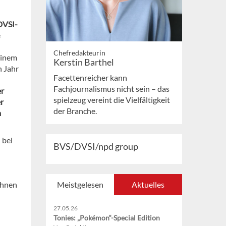
DVSI-
e
Chefredakteurin
einem
Kerstin Barthel
n Jahr
Facettenreicher kann
Fachjournalismus nicht sein – das
er
spielzeug vereint die Vielfältigkeit
r
der Branche.
m
 bei
BVS/DVSI/npd group
echnen
Meistgelesen
Aktuelles
27.05.26
Tonies: „Pokémon“-Special Edition