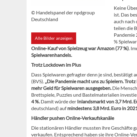
Keine Über
© Handelspanel der npdgroup
ist. Das be
Deutschland
auch nach 
teilen die
Pandemie 21
Alle Bilder anzeigen
% Spielwar
Online-Kauf von Spielzeug war Amazon
(77 %)
. I
Spielwaren­handels.
Trotz Lockdown im Plus
Dass Spielwaren gefragter denn je sind, bestätigt 
(BVS).
„Die Pandemie macht uns zu Spielern. Trot
mehr Geld für Spielwaren ausgegeben.
Die Mensche
Brettspiele, Puzzles und Bastelmaterialien investie
4 %.
Damit würde der
Inlandsmarkt von 3,7 Mrd. E
deutschland) auf
mindestens 3,8 Mrd. Euro in 202
Händler pushen Online-Verkaufskanäle
Die stationären Händler mussten ihre Geschäfte 
verkaufen. Entsprechend haben sie ihre Online-Ve