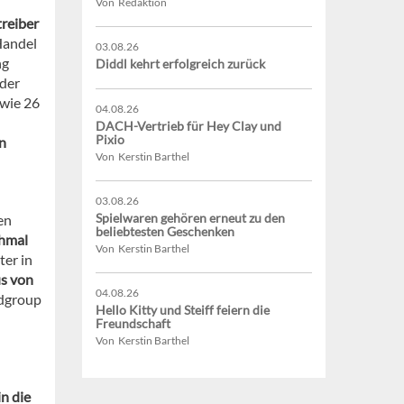
Von Redaktion
reiber
Handel
03.08.26
ng
Diddl kehrt erfolgreich zurück
 der
owie 26
04.08.26
DACH-Vertrieb für Hey Clay und
Pixio
n
Von Kerstin Barthel
03.08.26
Spielwaren gehören erneut zu den
en
beliebtesten Geschenken
chmal
Von Kerstin Barthel
er in
us von
04.08.26
pdgroup
Hello Kitty und Steiff feiern die
Freundschaft
Von Kerstin Barthel
n die