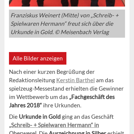
Franziskus Weinert (Mitte) von „Schreib- +
Spielwaren Hermann“ freut sich über die
Urkunde in Gold. © Meisenbach Verlag
Alle Bilder anzeigen
Nach einer kurzen Begrüßung der
Redaktionsleitung
Kerstin Barthel
am das
spielzeug-Messestand erhielten die Gewinner
im Wettbewerb um das
„Fachgeschäft des
Jahres 2018“
ihre Urkunden.
Die
Urkunde in Gold
ging an das Geschäft
„Schreib- + Spielwaren Hermann“ in
Oberwesel
.
Die
Auszeichnung in Silber
erhielt