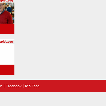
In
Facebook
RSS Feed