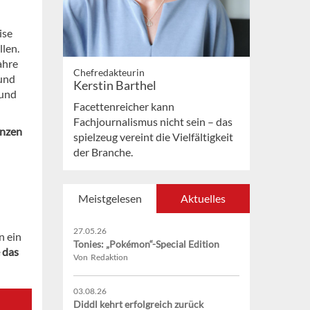
ise
llen.
ahre
Chefredakteurin
und
Kerstin Barthel
 und
Facettenreicher kann
Fachjournalismus nicht sein – das
enzen
spielzeug vereint die Vielfältigkeit
der Branche.
Meistgelesen
Aktuelles
27.05.26
n ein
Tonies: „Pokémon“-Special Edition
 das
Von Redaktion
03.08.26
Diddl kehrt erfolgreich zurück