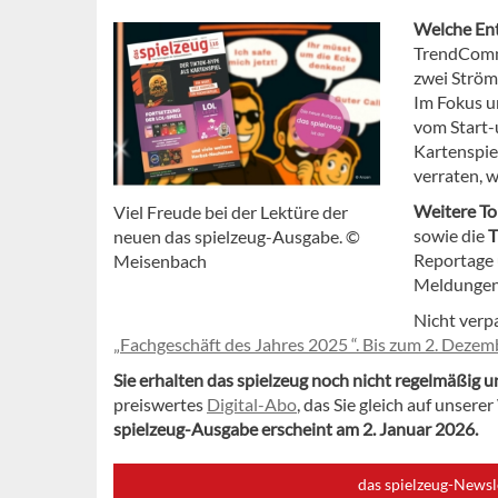
Welche Ent
TrendCommi
zwei Ström
Im Fokus u
vom Start-
Kartenspiel
verraten, 
Weitere T
Viel Freude bei der Lektüre der
sowie die
T
neuen das spielzeug-Ausgabe. ©
Reportage
Meisenbach
Meldungen 
Nicht verp
„Fachgeschäft des Jahres 2025 “. Bis zum 2. Dezem
Sie erhalten das spielzeug noch nicht regelmäßig u
preiswertes
Digital-Abo
, das Sie gleich auf unser
spielzeug-Ausgabe erscheint am 2. Januar 2026.
das spielzeug-Newsl