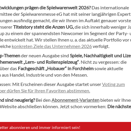
wicklungen prägen die Spielwarenwelt 2026?
Das internationale
ttee der Spielwarenmesse eG hat mit seiner langjährigen Expert
ungen ausfindig gemacht, die wir Ihnen im Auftakt genauer vorste
nserer
Titelstory steht die Anzen UG,
die sich innerhalb weniger J
up zu einem der spannendsten Newcomer im Segment der Party- 
e entwickelt hat. Wir stellen Ihnen u. a. das aktuelle Portfolio vor
welche
konkreten Ziele das Unternehmen 2026
verfolgt.
op-Themen
der neuen Ausgabe sind
Spiele, Nachhaltigkeit und Liz
hemenwelt „Lern- und Rollenspielzeug“
. Nicht zu vergessen: die
 über das
Fachgeschäft „Hobauer“ in Forchheim
sowie aktuelle
aus Handel, Industrie und von den Messen.
assen: Mit Erscheinen dieser Ausgabe startet unser
Voting zum
ber dürfen Sie für Ihren Favoriten abstimmen.
nd sind neugierig?
Bei den
Abonnement-Varianten
bieten wir Ihne
er Website abschließen können. Jetzt schon vormerken:
Die nächste
etter abonnieren und immer informiert sein!