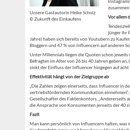
Instagramm
zusammen 
Unsere Gastautorin Heike Scholz
Vor allem d
© Zukunft des Einkaufens
Tendenziell
jünger ihr
Jahre) haben sich bereits von Youtubern zu Kaufe
Bloggern und 47 % von Influencern auf anderen S
Unter Millennials liegen die Quoten schon jeweils
Befragten im Alter von 26 bis 40 Jahren geben an, 
sinkt der Einfluss der Influencer hingegen auf acht
Effektivität hängt von der Zielgruppe ab
„Die Zahlen zeigen einerseits, dass Influencer in
vertriebsfördernden Kommunikation einnehmen“, s
Gesellschafter des Faktenkontors. „Andererseits ab
die Ansprache von Konsumenten jenseits der 40 si
Fazit
Man kann persönlich von Influencern halten, was m
Kaufempfehlungen von Menschen auf Social Media 