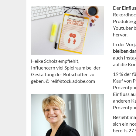
Der
Einflu
Rekordhoch
Produkte g
Youtuber b
hervor.
In der Vor
bleiben da
auch Insta
Heike Scholz empfiehlt,
auf die Ko
Influencern viel Spielraum bei der
19 % der f
Gestaltung der Botschaften zu
Kauf von P
geben. © relif/stock.adobe.com
Prozentpun
Einfluss a
anderen Ka
Prozentpun
Bezieht man
sich ein n
bereits 27