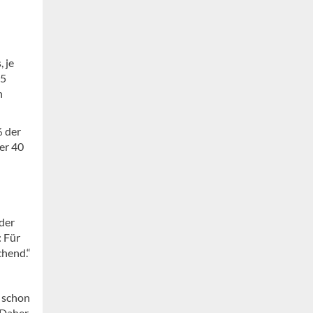
 je
25
n
% der
er 40
der
: Für
chend.“
n schon
 Daher