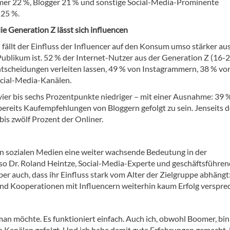
er 22 %, Blogger 21 % und sonstige Social-Media-Prominente
25 %.
ie Generation Z lässt sich influencen
 fällt der Einfluss der Influencer auf den Konsum umso stärker aus,
 Publikum ist. 52 % der Internet-Nutzer aus der Generation Z (16-
ntscheidungen verleiten lassen, 49 % von Instagrammern, 38 % vo
ocial-Media-Kanälen.
 vier bis sechs Prozentpunkte niedriger – mit einer Ausnahme: 39 
bereits Kaufempfehlungen von Bloggern gefolgt zu sein. Jenseits d
 bis zwölf Prozent der Onliner.
 den sozialen Medien eine weiter wachsende Bedeutung in der
o Dr. Roland Heintze, Social-Media-Experte und geschäftsführen
er auch, dass ihr Einfluss stark vom Alter der Zielgruppe abhängt
nd Kooperationen mit Influencern weiterhin kaum Erfolg verspre
an möchte. Es funktioniert einfach. Auch ich, obwohl Boomer, bi
Kanälen gefolgt. Und ich habe damit gute Erfahrungen gemacht.