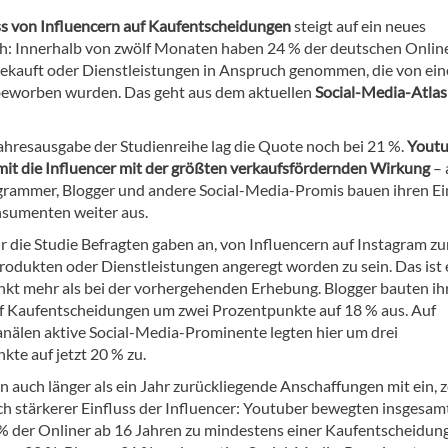
ss von Influencern auf Kaufentscheidungen
steigt auf ein neues
: Innerhalb von zwölf Monaten haben 24 % der deutschen Onlin
ekauft oder Dienstleistungen in Anspruch genommen, die von ei
eworben wurden. Das geht aus dem aktuellen
Social-Media-Atla
jahresausgabe der Studienreihe lag die Quote noch bei 21 %.
Youtu
mit die Influencer mit der größten verkaufsfördernden Wirkung
– 
grammer, Blogger und andere Social-Media-Promis bauen ihren Ei
nsumenten weiter aus.
ür die Studie Befragten gaben an, von Influencern auf Instagram z
rodukten oder Dienstleistungen angeregt worden zu sein. Das ist 
kt mehr als bei der vorhergehenden Erhebung. Blogger bauten ih
uf Kaufentscheidungen um zwei Prozentpunkte auf 18 % aus. Auf
nälen aktive Social-Media-Prominente legten hier um drei
kte auf jetzt 20 % zu.
 auch länger als ein Jahr zurückliegende Anschaffungen mit ein, z
och stärkerer Einfluss der Influencer: Youtuber bewegten insgesam
 % der Onliner ab 16 Jahren zu mindestens einer Kaufentscheidung