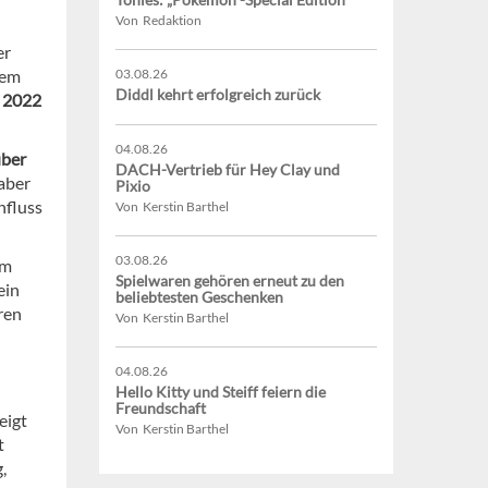
Von Redaktion
er
nem
03.08.26
Diddl kehrt erfolgreich zurück
s 2022
04.08.26
ber
DACH-Vertrieb für Hey Clay und
aber
Pixio
nfluss
Von Kerstin Barthel
03.08.26
um
Spielwaren gehören erneut zu den
ein
beliebtesten Geschenken
ren
Von Kerstin Barthel
04.08.26
Hello Kitty und Steiff feiern die
Freundschaft
eigt
Von Kerstin Barthel
t
,