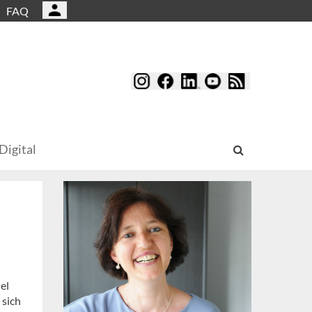
FAQ
Digital
el
 sich