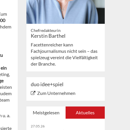
Zum
000
achdem
Chefredakteurin
Kerstin Barthel
Facettenreicher kann
Fachjournalismus nicht sein – das
zu
spielzeug vereint die Vielfältigkeit
der Branche.
 ein
eting,
ge
duo idee+spiel
eisten
Zum Unternehmen
 zudem
tteam
Meistgelesen
Aktuelles
 u. a.
27.05.26
sierte