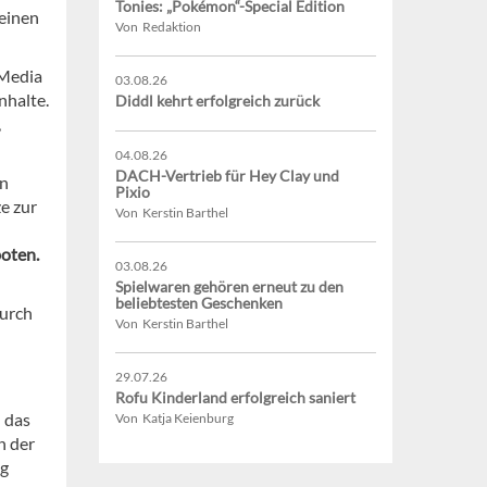
Tonies: „Pokémon“-Special Edition
 einen
Von Redaktion
 Media
03.08.26
nhalte.
Diddl kehrt erfolgreich zurück
,
04.08.26
DACH-Vertrieb für Hey Clay und
en
Pixio
e zur
Von Kerstin Barthel
oten.
03.08.26
Spielwaren gehören erneut zu den
beliebtesten Geschenken
durch
Von Kerstin Barthel
29.07.26
Rofu Kinderland erfolgreich saniert
 das
Von Katja Keienburg
n der
ng