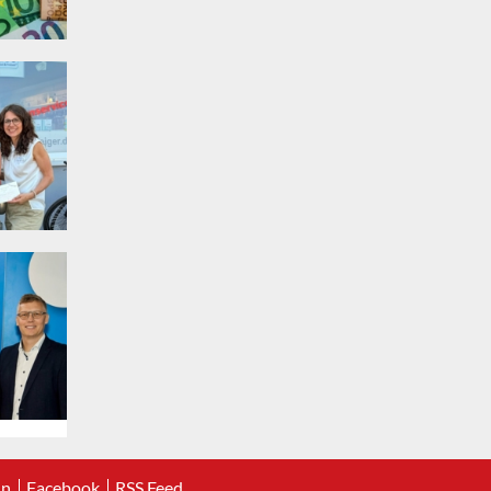
In
Facebook
RSS Feed