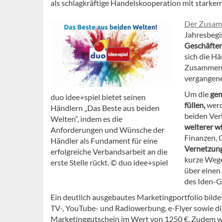
als schlagkräftige Handelskooperation mit starkem
Der Zusamm
Jahresbegi
Geschäften
sich die H
Zusammenfü
vergangen
Um die
gem
duo idee+spiel bietet seinen
füllen,
werd
Händlern „Das Beste aus beiden
beiden Ver
Welten“, indem es die
weiterer w
Anforderungen und Wünsche der
Finanzen, 
Händler als Fundament für eine
Vernetzung
erfolgreiche Verbandsarbeit an die
kurze Wege
erste Stelle rückt. © duo idee+spiel
über einen
des Iden-G
Ein deutlich ausgebautes Marketingportfolio bildet
TV-, YouTube- und Radiowerbung, e-Flyer sowie di
Marketinggutschein im Wert von 1250 €. Zudem wer