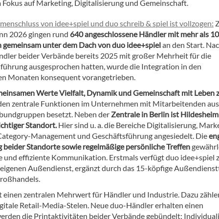
 Fokus auf Marketing, Digitalisierung und Gemeinschaft.
enschluss von idee+spiel und duo schreib & spiel ist vollzogen:
nn 2026 gingen rund
640 angeschlossene Händler mit mehr als 1
 gemeinsam unter dem Dach von duo idee+spiel
an den Start. N
ändler beider Verbände bereits 2025 mit großer Mehrheit für die
hrung ausgesprochen hatten, wurde die Integration in den
en Monaten konsequent vorangetrieben.
einsamen Werte Vielfalt, Dynamik und Gemeinschaft mit Leben 
en zentrale Funktionen im Unternehmen mit Mitarbeitenden aus
bundgruppen besetzt. Neben der
Zentrale in Berlin ist Hildesheim
ichtiger Standort.
Hier sind u. a. die Bereiche Digitalisierung, Mark
Category-Management und Geschäftsführung angesiedelt. Die
en
 beider Standorte sowie regelmäßige persönliche Treffen
gewährl
 und effiziente Kommunikation. Erstmals verfügt duo idee+spiel
 eigenen Außendienst, ergänzt durch das 15-köpfige Außendiens
roßhandels.
 einen zentralen Mehrwert für Händler und Industrie. Dazu zählen
gitale Retail-Media-Stelen. Neue duo-Händler erhalten einen
den die Printaktivitäten beider Verbände gebündelt: Individuali