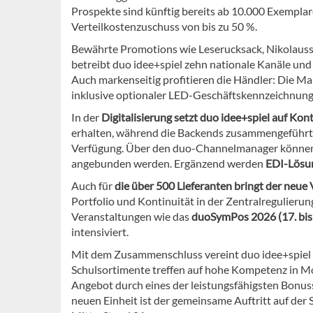
Prospekte sind künftig bereits ab 10.000 Exemplar
Verteilkostenzuschuss von bis zu 50 %.
Bewährte Promotions wie Leserucksack, Nikolausst
betreibt duo idee+spiel zehn nationale Kanäle und
Auch markenseitig profitieren die Händler: Die M
inklusive optionaler LED-Geschäftskennzeichnung
In der
Digitalisierung setzt duo idee+spiel auf Kont
erhalten, während die Backends zusammengeführt
Verfügung. Über den duo-Channelmanager können
angebunden werden. Ergänzend werden
EDI-Lösu
Auch für
die über 500 Lieferanten bringt der neue 
Portfolio und Kontinuität in der Zentralregulieru
Veranstaltungen wie das
duoSymPos 2026 (17. bis 
intensiviert.
Mit dem Zusammenschluss vereint duo idee+spiel d
Schulsortimente treffen auf hohe Kompetenz in M
Angebot durch eines der leistungsfähigsten Bonuss
neuen Einheit ist der gemeinsame Auftritt auf de