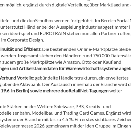
en möglich, ergänzt durch digitale Verteilung über Marktjagd und
iefel und die duoSchulbox werden fortgeführt. Im Bereich Social
 unterstützt Händler bei der Ausspielung industrieabgestimmter I
arken idee+spiel und EUROTRAIN stehen nun allen Partnern offen
 im Corporate Design.
inuität und Effizienz.
Die bestehenden Online-Marktplätze bleib
 werden. Insgesamt stehen den Händlern rund 750.000 Datensätz
 zudem große Marktplätze wie Amazon, Otto oder Kaufland
ngen und Artikelstammdaten für Warenwirtschaftssysteme angeb
Verbund Vorteile:
gebündelte Händlerstrukturen, ein erweitertes
ng über die Aktivbank. Der Austausch innerhalb der Branche wird 
19.6. in Berlin) sowie mehrere duoRetailNet-Tagungen
weiter
ie Stärken beider Welten: Spielware, PBS, Kreativ- und
odelleisenbahn, Modellbau und Trading Card Games. Ergänzt wird
ysteme der Branche mit bis zu 4,5 %. Ein erstes sichtbares Zeiche
r Spielwarenmesse 2026, gemeinsam mit der Iden Gruppe im Einga