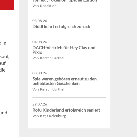
Von Redaktion
03.08.26
Diddl kehrt erfolgreich zurück
04.08.26
d in
DACH-Vertrieb für Hey Clay und
Pixio
auf,
Von Kerstin Barthel
auf
die
03.08.26
Spielwaren gehören erneut zu den
beliebtesten Geschenken
Von Kerstin Barthel
29.07.26
Rofu Kinderland erfolgreich saniert
 und
Von Katja Keienburg