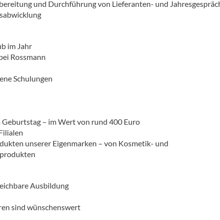
rbereitung und Durchführung von Lieferanten- und Jahresgesprä
sabwicklung
b im Jahr
t bei Rossmann
ene Schulungen
m Geburtstag – im Wert von rund 400 Euro
ilialen
rodukten unserer Eigenmarken – von Kosmetik- und
sprodukten
leichbare Ausbildung
ren sind wünschenswert