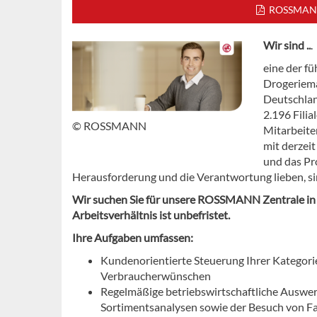
ROSSMANN s
Wir sind ..
.
eine der f
Drogeriema
Deutschland
2.196 Filia
© ROSSMANN
Mitarbeite
mit derzeit
und das Pr
Herausforderung und die Verantwortung lieben, sind
Wir suchen Sie für unsere ROSSMANN Zentrale in Bu
Arbeitsverhältnis ist unbefristet.
Ihre Aufgaben umfassen:
Kundenorientierte Steuerung Ihrer Kategori
Verbraucherwünschen
Regelmäßige betriebswirtschaftliche Ausw
Sortimentsanalysen sowie der Besuch von 