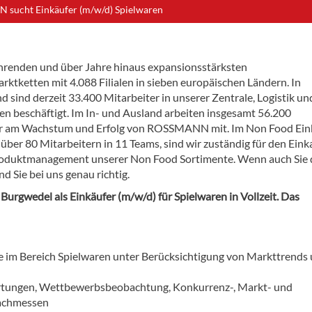
ucht Einkäufer (m/w/d) Spielwaren
ührenden und über Jahre hinaus expansionsstärksten
rktketten mit 4.088 Filialen in sieben europäischen Ländern. In
 sind derzeit 33.400 Mitarbeiter in unserer Zentrale, Logistik un
len beschäftigt. Im In- und Ausland arbeiten insgesamt 56.200
r am Wachstum und Erfolg von ROSSMANN mit. Im Non Food Eink
 über 80 Mitarbeitern in 11 Teams, sind wir zuständig für den Eink
oduktmanagement unserer Non Food Sortimente. Wenn auch Sie 
 Sie bei uns genau richtig.
rgwedel als Einkäufer (m/w/d) für Spielwaren in Vollzeit. Das
e im Bereich Spielwaren unter Berücksichtigung von Markttrends
ertungen, Wettbewerbsbeobachtung, Konkurrenz-, Markt- und
Fachmessen