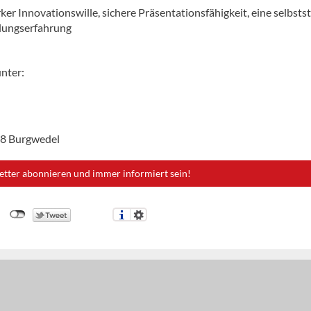
er Innovationswille, sichere Präsentationsfähigkeit, eine selbsts
dlungserfahrung
unter:
38 Burgwedel
etter abonnieren und immer informiert sein!