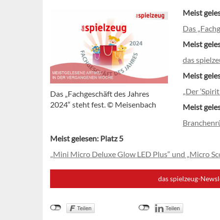
Meist geles
Das „Fachge
Meist geles
das spielze
Meist geles
„Der ’Spiri
Das „Fachgeschäft des Jahres
2024“ steht fest. © Meisenbach
Meist geles
Branchenrü
Meist gelesen: Platz 5
„Mini Micro Deluxe Glow LED Plus“ und „Micro Sc
das spielzeug-Newsl