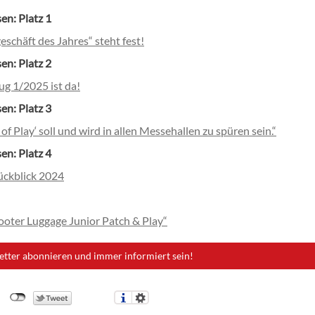
en: Platz 1
schäft des Jahres“ steht fest!
en: Platz 2
ug 1/2025 ist da!
en: Platz 3
t of Play‘ soll und wird in allen Messehallen zu spüren sein.“
en: Platz 4
ckblick 2024
ooter Luggage Junior Patch & Play“
etter abonnieren und immer informiert sein!