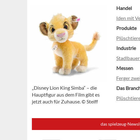
Handel
Iden mit V
Produkte
Plüschtier
Industrie
Stadlbauer
Messen
Ferger zwe
„Disney Lion King Simba“ – die
Das Branc
Hauptfigur aus dem Film gibt es
Plüschtier
jetzt auch für Zuhause. © Steiff
das spielzeug-Newsl