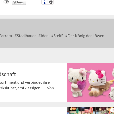
arrera
Stadlbauer
Iden
Steiff
Der König der Löwen
ndschaft
tsortiment und verbindet ihre
rkskunst, erstklassigen ...
Von