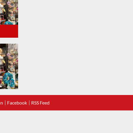
In
Facebook
RSS Feed