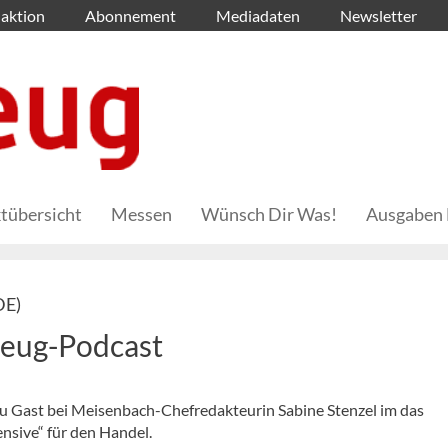
aktion
Abonnement
Mediadaten
Newsletter
tübersicht
Messen
Wünsch Dir Was!
Ausgaben 
DE)
zeug-Podcast
zu Gast bei Meisenbach-Chefredakteurin Sabine Stenzel im das
ensive“ für den Handel.