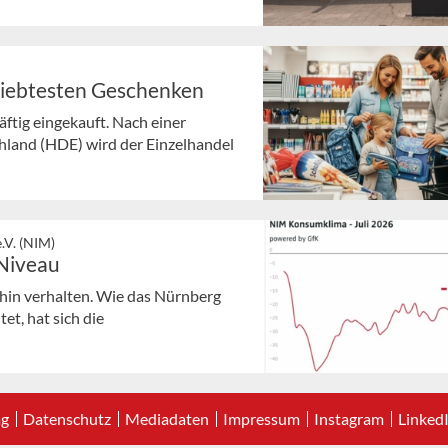
liebtesten Geschenken
ftig eingekauft. Nach einer
land (HDE) wird der Einzelhandel
.V. (NIM)
 Niveau
hin verhalten. Wie das Nürnberg
et, hat sich die
ag
Datenschutz
Mediadaten
Impressum
Instagram
Linked