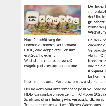
Der Index 
sich zuletz
der Ukrain
grundsätzl
könne der
Wachstums
Nach Einschätzung des
Bei der An
Handelsverbandes Deutschland
während di
(HDE) wird der private Konsum
Verbrauch
erst 2024 wieder für
vierten Qu
Wachstumsimpulse sorgen. ©
Konsums zu
magele-picture/stock.adobe.com
blicken di
Konjunktur
Einkommens
Pessimismus unter Verbrauchern zwar stärker aus
Der im Vormonat unterbrochene positive Trend be
HDE-Konsumbarometer zeigt. Im Oktober 2023 setzt
Schritten.
Eine Erholung wird voraussichtlich erst 
Treiber des gesamtwirtschaftlichen Wachstums in