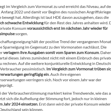
legt im Vergleich zum Vormonat zu und erreicht das Niveau, auf d
t Anfang 2022 und damit vor Beginn des russischen Angriffskriege
e bewegt hat. Allerdings ist laut HDE davon auszugehen, dass die
ich schwache Entwicklung
für den Rest des Jahres anhalten wird. 
 private Konsum
voraussichtlich erst im nächsten Jahr wieder für
impulse
sorgen.
schaffungsneigung hält der positive Trend der vergangenen Monat
e Sparneigung im Gegensatz zu den Vormonaten nachlässt. Die
er
verlagern ihre Ausgaben somit vom Sparen zum Konsum
. Daher
artal dieses Jahres zumindest nicht mit einem Einbruch des privat
 rechnen. Auf die weitere konjunkturelle Entwicklung in Deutsch
e Verbraucher pessimistisch.
Im Vergleich zum Vormonat trüben sic
erwartungen geringfügig ein
. Auch ihre eigenen
erwartungen verringern sich. Noch vor einem Jahr war der
geprägt.
i der Verbraucherstimmung markiert keine Trendwende, wie das a
 sich die Aufhellung der Stimmung fort, jedoch nur in kleinen
im Jahr 2024 einsetzen
. Erst dann wird der private Konsum wieder
 Deutschland sein können.