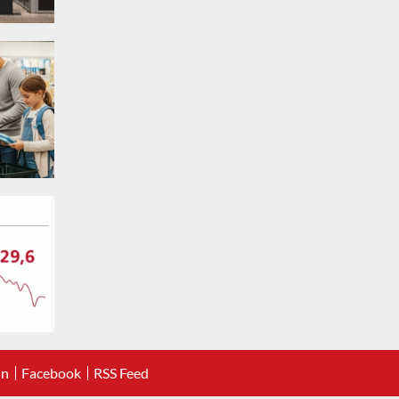
In
Facebook
RSS Feed