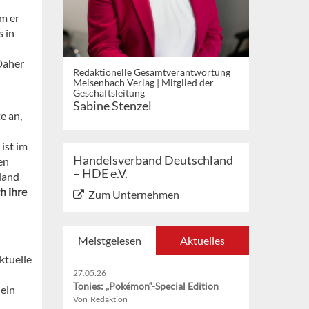
em er
s in
Daher
Redaktionelle Gesamtverantwortung
Meisenbach Verlag | Mitglied der
Geschäftsleitung
Sabine Stenzel
e an,
 ist im
Handelsverband Deutschland
en
– HDE e.V.
land
h ihre
Zum Unternehmen
Meistgelesen
Aktuelles
ktuelle
27.05.26
Tonies: „Pokémon“-Special Edition
 ein
Von Redaktion