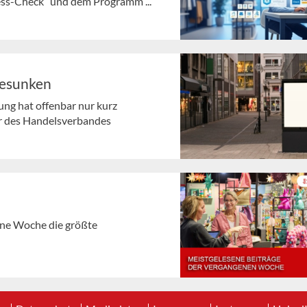
ness-Check“ und dem Programm ...
gesunken
ng hat offenbar nur kurz
r des Handelsverbandes
gene Woche die größte