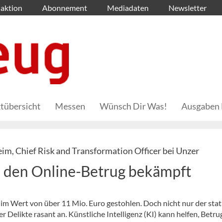
aktion
Abonnement
Mediadaten
Newsletter
tübersicht
Messen
Wünsch Dir Was!
Ausgaben 
im, Chief Risk and Transformation Officer bei Unzer
z den Online-Betrug bekämpft
m Wert von über 11 Mio. Euro gestohlen. Doch nicht nur der sta
er Delikte rasant an. Künstliche Intelligenz (KI) kann helfen, Betru