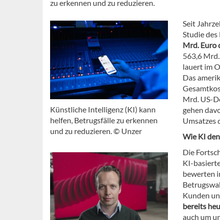
zu erkennen und zu reduzieren.
Seit Jahrze
Studie des
Mrd. Euro 
563,6 Mrd. 
lauert im 
Das amerik
Gesamtkost
Mrd. US-Do
Künstliche Intelligenz (KI) kann
gehen davo
helfen, Betrugsfälle zu erkennen
Umsatzes d
und zu reduzieren. © Unzer
Wie KI den
Die Fortsch
KI-basier
bewerten i
Betrugswah
Kunden unb
bereits he
auch um un