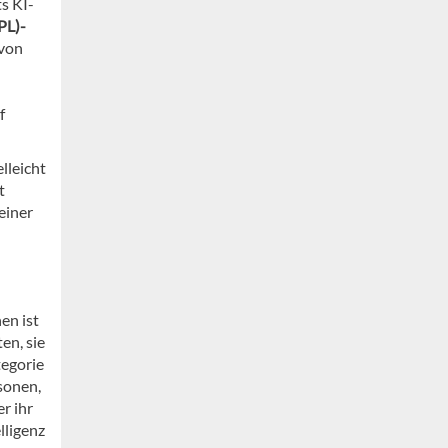
ts KI-
PL)-
 von
f
lleicht
t
einer
en ist
en, sie
tegorie
sonen,
r ihr
lligenz