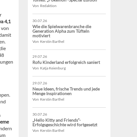
Von Redaktion
r
a 4,1
30.07.26
Wie die Spielwarenbranche die
 von
Generation Alpha zum Tüfteln
 damit
motiviert
en.
Von Kerstin Barthel
die
48
29.07.26
tzungen
Rofu Kinderland erfolgreich saniert
Von Katja Keienburg
29.07.26
Neue Ideen, frische Trends und jede
Menge Inspirationen
ppen.
Von Kerstin Barthel
und
n
30.07.26
„Hello Kitty and Friends“-
teme
Erfolgsgeschichte wird fortgesetzt
ondern
Von Kerstin Barthel
aum