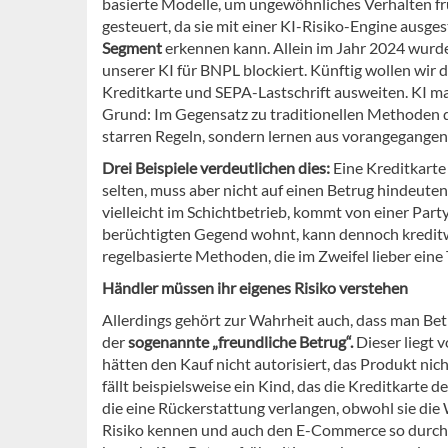
basierte Modelle, um ungewöhnliches Verhalten früh
gesteuert, da sie mit einer KI-Risiko-Engine ausgest
Segment
erkennen kann. Allein im Jahr 2024 wurd
unserer KI für BNPL blockiert. Künftig wollen wir
Kreditkarte und SEPA-Lastschrift ausweiten. KI ma
Grund: Im Gegensatz zu traditionellen Methoden d
starren Regeln, sondern lernen aus vorangegangen
Drei Beispiele verdeutlichen dies:
Eine Kreditkarte 
selten, muss aber nicht auf einen Betrug hindeuten
vielleicht im Schichtbetrieb, kommt von einer Party
berüchtigten Gegend wohnt, kann dennoch kreditwürd
regelbasierte Methoden, die im Zweifel lieber eine 
Händler müssen ihr eigenes Risiko verstehen
Allerdings gehört zur Wahrheit auch, dass man Bet
der
sogenannte „freundliche Betrug“.
Dieser liegt 
hätten den Kauf nicht autorisiert, das Produkt nic
fällt beispielsweise ein Kind, das die Kreditkarte
die eine Rückerstattung verlangen, obwohl sie die
Risiko kennen und auch den E-Commerce so durchde