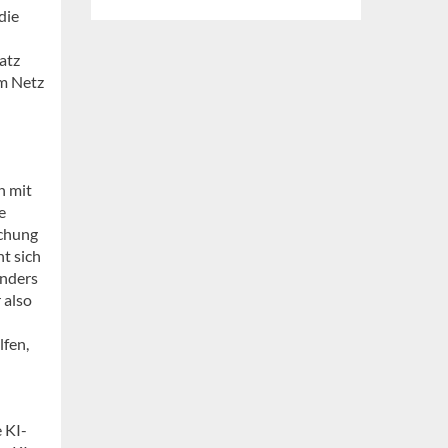
die
atz
im Netz
n mit
e
uchung
t sich
Anders
 also
fen,
 KI-