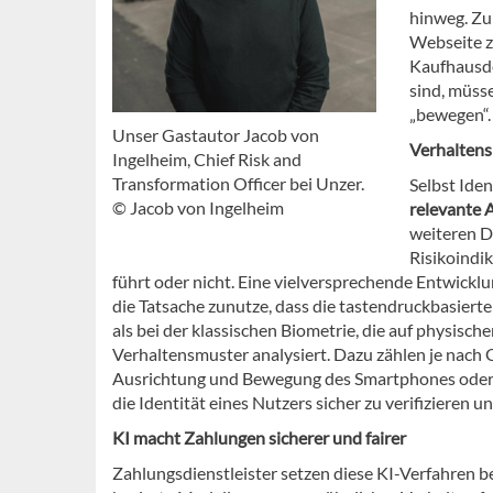
hinweg. Zu
Webseite z
Kaufhausde
sind, müss
„bewegen“.
Unser Gastautor Jacob von
Verhaltens
Ingelheim, Chief Risk and
Transformation Officer bei Unzer.
Selbst Iden
© Jacob von Ingelheim
relevante
weiteren D
Risikoindi
führt oder nicht. Eine vielversprechende Entwicklu
die Tatsache zunutze, dass die tastendruckbasierte
als bei der klassischen Biometrie, die auf physisc
Verhaltensmuster analysiert. Dazu zählen je nach G
Ausrichtung und Bewegung des Smartphones oder w
die Identität eines Nutzers sicher zu verifizieren 
KI macht Zahlungen sicherer und fairer
Zahlungsdienstleister setzen diese KI-Verfahren be