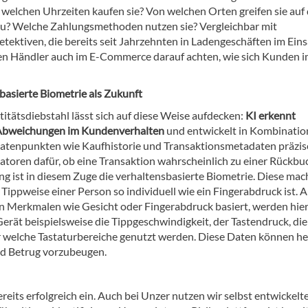
 welchen Uhrzeiten kaufen sie? Von welchen Orten greifen sie auf 
u? Welche Zahlungsmethoden nutzen sie? Vergleichbar mit
tektiven, die bereits seit Jahrzehnten in Ladengeschäften im Eins
en Händler auch im E-Commerce darauf achten, wie sich Kunden 
basierte Biometrie als Zukunft
titätsdiebstahl lässt sich auf diese Weise aufdecken:
KI erkennt
 Abweichungen im Kundenverhalten
und entwickelt in Kombinatio
atenpunkten wie Kaufhistorie und Transaktionsmetadaten präzis
katoren dafür, ob eine Transaktion wahrscheinlich zu einer Rückb
ng ist in diesem Zuge die verhaltensbasierte Biometrie. Diese mach
 Tippweise einer Person so individuell wie ein Fingerabdruck ist. 
hen Merkmalen wie Gesicht oder Fingerabdruck basiert, werden hier
erät beispielsweise die Tippgeschwindigkeit, der Tastendruck, die
elche Tastaturbereiche genutzt werden. Diese Daten können hel
und Betrug vorzubeugen.
reits erfolgreich ein. Auch bei Unzer nutzen wir selbst entwickelte