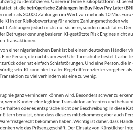
zeitig zu identifizieren. Unsere interne Risikoplattform ist berei
attet ist, die
betrügerische Zahlungen im Buy Now Pay Later (BN
en mehr als 30.000 Zahlungen im Wert von mehr als 10 Mio. Euro
 die KI in der Risikobewertung für andere Zahlungsmethoden wie
cht Zahlungen jedoch nicht nur sicherer, sondern auch fairer. Der
er Betrugserkennung basieren KI-gestützte Risk Engines nicht au
en Transaktionen.
von einer nigerianischen Bank ist bei einem deutschen Händler vie
. Eine Person, die nachts um zwei Uhr Turnschuhe bestellt, arbeite
 zurück oder hat einfach Schlafstörungen. Und eine Person, die in 
ig sein. KI kann hier in aller Regel differenzierter vorgehen als
Transaktion zu viel verhindern als eine zu wenig.
rug nie ganz verhindern können wird. Besonders schwer zu erkenn
vor, wenn Kunden eine legitime Transaktion anfechten und behaupt
ht erhalten oder es entspräche nicht der Beschreibung. In diese Ka
 der Eltern benutzt, ohne dass diese es mitbekommen; aber auch Per
 Ware fristgerecht bekommen haben. Wichtig ist daher, dass Händle
nken wie das Präsenzgeschäft. Der Einsatz von Künstlicher Inte