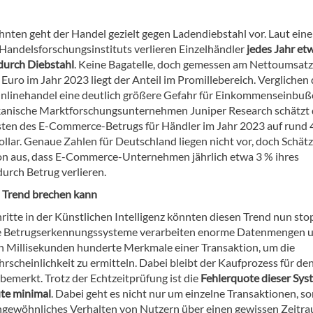
hnten geht der Handel gezielt gegen Ladendiebstahl vor. Laut eine
 Handelsforschungsinstituts verlieren Einzelhändler
jedes Jahr etw
durch Diebstahl
. Keine Bagatelle, doch gemessen am Nettoumsatz
Euro im Jahr 2023 liegt der Anteil im Promillebereich. Verglichen
Onlinehandel eine deutlich größere Gefahr für Einkommenseinbuß
anische Marktforschungsunternehmen Juniper Research schätzt 
en des E-Commerce-Betrugs für Händler im Jahr 2023 auf rund 
llar. Genaue Zahlen für Deutschland liegen nicht vor, doch Schä
n aus, dass E-Commerce-Unternehmen jährlich etwa 3 % ihres
urch Betrug verlieren.
 Trend brechen kann
ritte in der Künstlichen Intelligenz könnten diesen Trend nun sto
te Betrugserkennungssysteme verarbeiten enorme Datenmengen 
n Millisekunden hunderte Merkmale einer Transaktion, um die
rscheinlichkeit zu ermitteln. Dabei bleibt der Kaufprozess für de
emerkt. Trotz der Echtzeitprüfung ist die
Fehlerquote dieser Sys
ute minimal
. Dabei geht es nicht nur um einzelne Transaktionen, s
gewöhnliches Verhalten von Nutzern über einen gewissen Zeitr