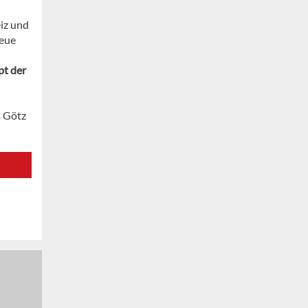
iz und
neue
pt der
a Götz