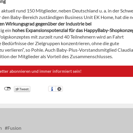
ung
ktuell rund 150 Mitglieder, neben Deutschland u. a. in der Schwe
für den Baby-Bereich zuständigen Business Unit EK Home, hat die 
n Wirkungsgrad gegenüber der Industrie bei
tig ein
hohes Expansionspotenzial für das HappyBaby-Shopkonze
folgskonzeptes mit zurzeit rund 40 Teilnehmern wird an Fahrt
 Bedürfnisse der Zielgruppen konzentrieren, ohne die gute
u verlieren“, so Pohle. Auch Baby-Plus-Vorstandsmitglied Claudi
ition der Mitglieder als Vorteil des Zusammenschlusses.
etter abonnieren und immer informiert sein!
n
Fusion