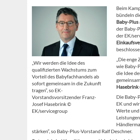
Beim Kampf
bündeln d
Baby-Plus
der Baby-P
der EK/ser
Einkaufsve
beschlosse
„Die enge 
„Wir werden die Idee des
wie Baby-P
qualifizierten Wachstums zum
die Idee d
Vorteil des Babyfachhandels ab
gemeinsam 
sofort gemeinsam in die Zukunft
Hasebrink
tragen“, so EK-
Die Baby-P
Vorstandsvorsitzender Franz-
EK und wir
Josef Hasebrink ©
Werte und 
EK/servicegroup
Leistunge
Händlermar
stärken“, so Baby-Plus-Vorstand Ralf Deschner.