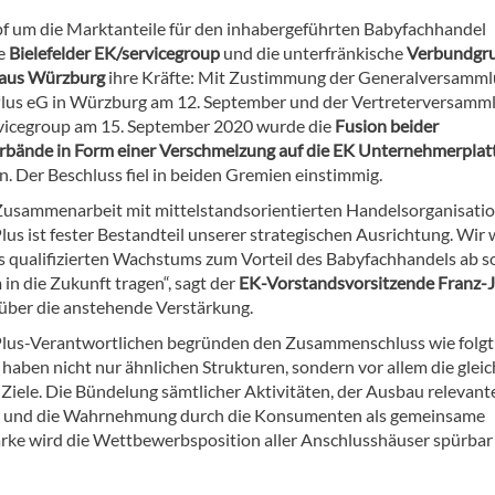
 um die Marktanteile für den inhabergeführten Babyfachhandel
ie
Bielefelder EK/servicegroup
und die unterfränkische
Verbundgr
 aus Würzburg
ihre Kräfte: Mit Zustimmung der Generalversamm
lus eG in Würzburg am 12. September und der Vertreterversamm
vicegroup am 15. September 2020 wurde die
Fusion beider
rbände in Form einer Verschmelzung auf die EK Unternehmerplat
n. Der Beschluss fiel in beiden Gremien einstimmig.
Zusammenarbeit mit mittelstandsorientierten Handelsorganisati
lus ist fester Bestandteil unserer strategischen Ausrichtung. Wir
es qualifizierten Wachstums zum Vorteil des Babyfachhandels ab s
in die Zukunft tragen“, sagt der
EK-Vorstandsvorsitzende Franz-J
über die anstehende Verstärkung.
lus-Verantwortlichen begründen den Zusammenschluss wie folgt:
 haben nicht nur ähnlichen Strukturen, sondern vor allem die glei
Ziele. Die Bündelung sämtlicher Aktivitäten, der Ausbau relevant
n und die Wahrnehmung durch die Konsumenten als gemeinsame
ke wird die Wettbewerbsposition aller Anschlusshäuser spürbar