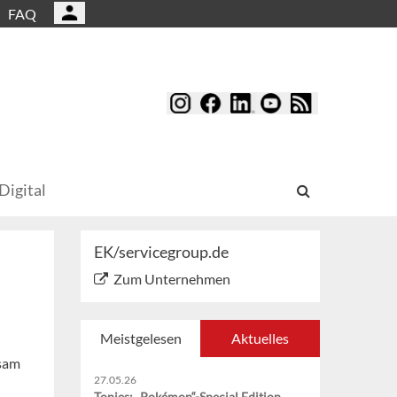
FAQ
Digital
EK/servicegroup.de
Zum Unternehmen
Meistgelesen
Aktuelles
nsam
27.05.26
Tonies: „Pokémon“-Special Edition