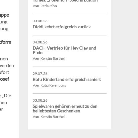
Von Redaktion
uppe
lung
03.08.26
Diddl kehrt erfolgreich zurück
lung
tform
04.08.26
DACH-Vertrieb für Hey Clay und
Pixio
onen
Von Kerstin Barthel
 werden
ofort
29.07.26
osef
Rofu Kinderland erfolgreich saniert
Von Katja Keienburg
 „Die
03.08.26
chen
Spielwaren gehören erneut zu den
er
beliebtesten Geschenken
Von Kerstin Barthel