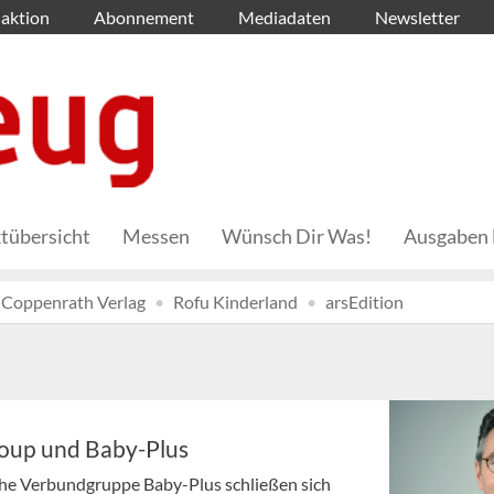
aktion
Abonnement
Mediadaten
Newsletter
tübersicht
Messen
Wünsch Dir Was!
Ausgaben 
Coppenrath Verlag
Rofu Kinderland
arsEdition
oup und Baby-Plus
sche Verbundgruppe Baby-Plus schließen sich