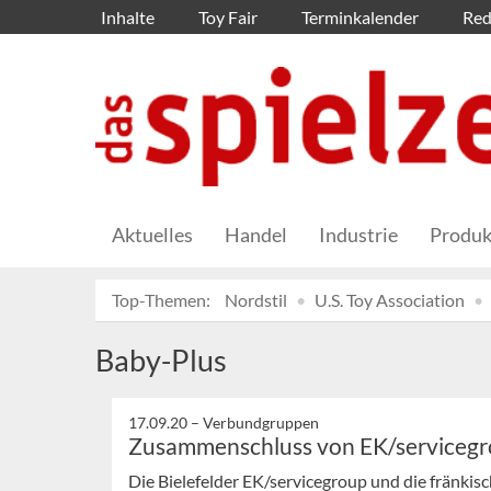
Inhalte
Toy Fair
Terminkalender
Red
Aktuelles
Handel
Industrie
Produk
Top-Themen:
Nordstil
U.S. Toy Association
Baby-Plus
17.09.20 –
Verbundgruppen
Zusammenschluss von EK/servicegr
Die Bielefelder EK/servicegroup und die fränki