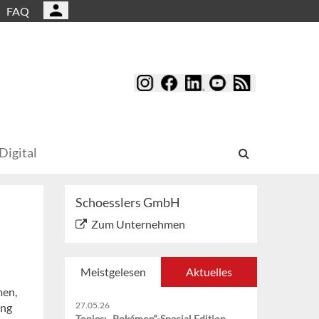
FAQ
Digital
Schoesslers GmbH
Zum Unternehmen
Meistgelesen
Aktuelles
men,
27.05.26
ung
Tonies: „Pokémon“-Special Edition