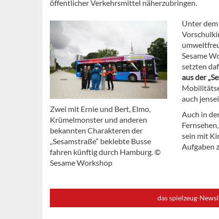
öffentlicher Verkehrsmittel näherzubringen.
Unter dem
Vorschulki
umweltfreu
Sesame Wor
setzten da
aus der „S
Mobilitätse
auch jensei
Zwei mit Ernie und Bert, Elmo,
Auch in de
Krümelmonster und anderen
Fernsehen,
bekannten Charakteren der
sein mit Ki
„Sesamstraße“ beklebte Busse
Aufgaben z
fahren künftig durch Hamburg. ©
Sesame Workshop
das spielzeug-Newsl