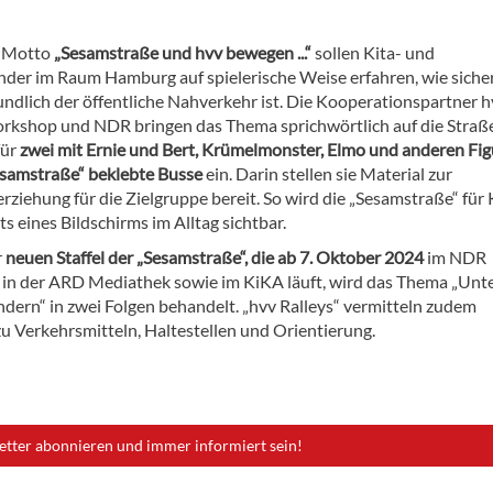
 Motto
„Sesamstraße und hvv bewegen ...“
sollen Kita- und
nder im Raum Hamburg auf spielerische Weise erfahren, wie siche
ndlich der öffentliche Nahverkehr ist. Die Kooperationspartner h
kshop und NDR bringen das Thema sprichwörtlich auf die Straß
für
zwei mit Ernie und Bert, Krümelmonster, Elmo und anderen Fi
esamstraße“ beklebte Busse
ein. Darin stellen sie Material zur
rziehung für die Zielgruppe bereit. So wird die „Sesamstraße“ für
ts eines Bildschirms im Alltag sichtbar.
r
neuen Staffel der „Sesamstraße“, die ab 7. Oktober 2024
im NDR
 in der ARD Mediathek sowie im KiKA läuft, wird das Thema „Un
ndern“ in zwei Folgen behandelt. „hvv Ralleys“ vermitteln zudem
u Verkehrsmitteln, Haltestellen und Orientierung.
etter abonnieren und immer informiert sein!