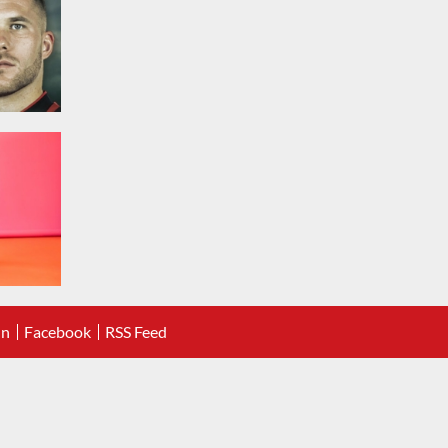
In
Facebook
RSS Feed