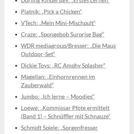
Dorling Kindersley: „Erstes Lernen“
Piatnik: „Pick a Chicken“
VTech: „Mein Mini-Mischpult“
Craze: „Spongebob Surprise Bag“
WDR mediagroup/Bresser: „Die Maus
Outdoor-Set“
Dickie Toys: „RC Amphy Splasher“
Magellan: „Einhornrennen im
Zauberwald“
Jumbo: „Ich lerne – Moodies“
Loewe: „Kommissar Pfote ermittelt
(Band 1) – Schnüffler mit Schnauze“
Schmidt Spiele: „Sorgenfresser