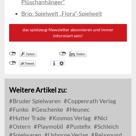
Plüschanhänger“
Brio: Spielwelt „Flora“-Spielwelt
das spielzeug-Newsletter abonnieren und immer
informiert sein!
Weitere Artikel zu:
Bruder Spielwaren
Coppenrath Verlag
Funko
Geschenke
Heunec
Hutter Trade
Kosmos Verlag
Nici
Ostern
Playmobil
Pustefix
Schleich
Spielwaren
Usborne Verlag
Relaxound