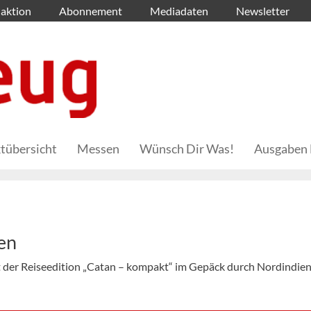
aktion
Abonnement
Mediadaten
Newsletter
tübersicht
Messen
Wünsch Dir Was!
Ausgaben 
ien
t der Reiseedition „Catan – kompakt“ im Gepäck durch Nordindie