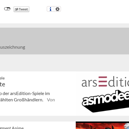
uszeichnung
ele
te
der arsEdition-Spiele im
ewählten Großhändlern.
Von
egment Anime