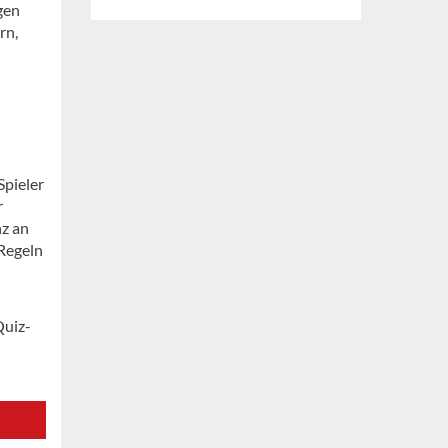
gen
rn,
Spieler
r
nz an
 Regeln
Quiz-