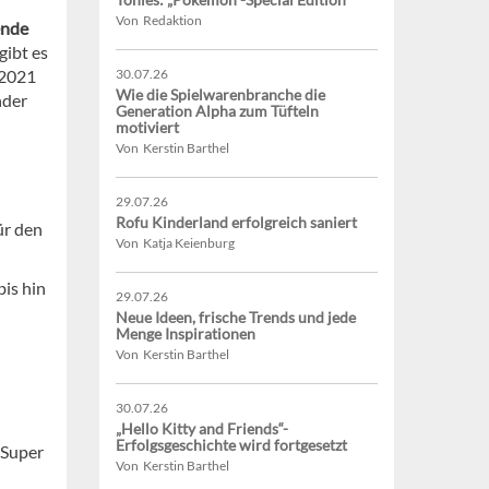
Von Redaktion
ende
gibt es
 2021
30.07.26
Wie die Spielwarenbranche die
nder
Generation Alpha zum Tüfteln
motiviert
Von Kerstin Barthel
29.07.26
Rofu Kinderland erfolgreich saniert
ür den
Von Katja Keienburg
bis hin
29.07.26
Neue Ideen, frische Trends und jede
Menge Inspirationen
Von Kerstin Barthel
30.07.26
„Hello Kitty and Friends“-
Erfolgsgeschichte wird fortgesetzt
 Super
Von Kerstin Barthel