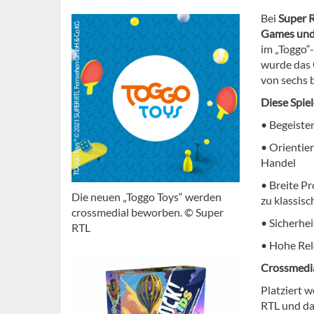
Bei
Super 
Games und 
im „Toggo“
wurde das
von sechs 
Diese Spiel
• Begeiste
• Orientie
Handel
• Breite Pr
Die neuen „Toggo Toys“ werden
zu klassisc
crossmedial beworben. © Super
• Sicherhe
RTL
• Hohe Rel
Crossmedia
Platziert 
RTL und da