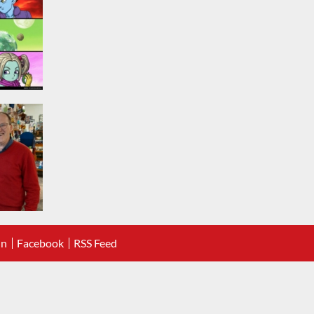
In
Facebook
RSS Feed