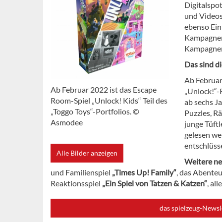
Digitalspo
und Videos
ebenso Ein
Kampagnen 
Kampagne
Das sind d
Ab Februar
Ab Februar 2022 ist das Escape
„Unlock!“-R
Room-Spiel „Unlock! Kids“ Teil des
ab sechs J
„Toggo Toys“-Portfolios. ©
Puzzles, R
Asmodee
junge Tüftl
gelesen wer
entschlüss
Alle Bilder anzeigen
Weitere ne
und Familienspiel
„Times Up! Family“
, das Abente
Reaktionsspiel
„Ein Spiel von Tatzen & Katzen“
, al
das spielzeug-Newsl