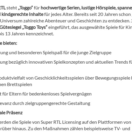
RTL
steht
„Toggo“
für
hochwertige Serien, lustige Hörspiele, spann
kindgerechte Inhalte
für jedes Alter. Bereits seit 20 Jahren schon 
-Universum zahlreiche Abenteuer und Geschichten zu entdecken.
Gütesiegel „Toggo Toys“
eingeführt, das ausgewählte Spiele für Ki
bis 13 Jahren kennzeichnet.
e bieten:
rung und besonderen Spielspaß für die junge Zielgruppe
rung bezüglich innovativen Spielkonzepten und aktuellen Trends f
oduktvielfalt von Geschicklichkeitsspielen über Bewegungsspiele 
hen Brettspielen
it für Eltern für bedenkenloses Spielvergnügen
evanz durch zielgruppengerechte Gestaltung
le Präsenz
werden die Spiele von Super RTL Licensing auf den Plattformen von
rüber hinaus. Zu den Maßnahmen zählen beispielsweise TV- und