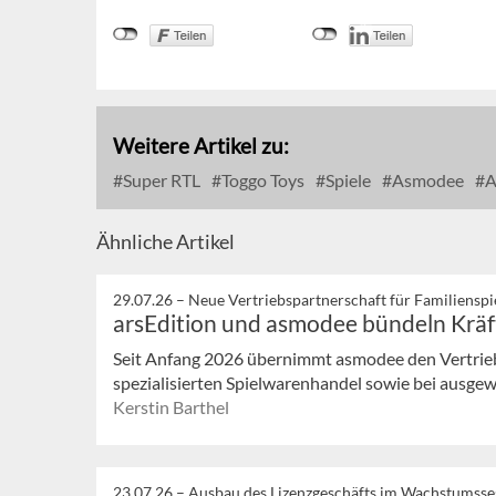
Weitere Artikel zu:
Super RTL
Toggo Toys
Spiele
Asmodee
A
Ähnliche Artikel
29.07.26 –
Neue Vertriebspartnerschaft für Familienspi
arsEdition und asmodee bündeln Kräf
Seit Anfang 2026 übernimmt asmodee den Vertrieb 
spezialisierten Spielwarenhandel sowie bei ausg
Kerstin Barthel
23.07.26 –
Ausbau des Lizenzgeschäfts im Wachstumss