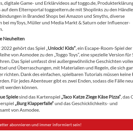
ts, digitale Game- und Erklärvideos auf toggo.de, Produkterklärun
 auf dem Elternportal toggoeltern.de mit Shoplinks zu den Händle
bindungen in Branded Shops bei Amazon und Smyths, diverse
bei myToys, Müller und Media Markt & Saturn oder Influencer-
n.
ie Neuheiten
 2022 gehört das Spiel „
Unlock! Kids“
, ein Escape-Room-Spiel der
eihe von Asmodee zu den „Toggo Toys“, eine spezielle Version für 
ahren. Das Spiel umfasst drei außergewöhnliche Geschichten volle
ätsel und Überraschungen, mit Materialien und Regeln, die sich ga
er richten. Dank des einfachen, spielbaren Tutorials müssen keine
den. Für jedes Abenteuer gibt es zwei Enden, sodass die Fälle neu
elt werden können.
ue Spiele
sind das Kartenspiel
„Taco Katze Ziege Käse Pizza“
, das 
uerspiel
„Burg Klapperfalle“
und das Geschicklichkeits- und
lesamt von Asmodee.
etter abonnieren und immer informiert sein!