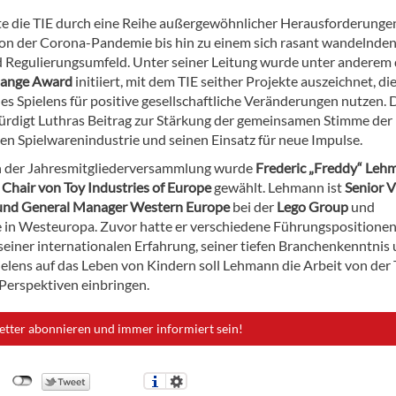
te die TIE durch eine Reihe außergewöhnlicher Herausforderunge
von der Corona-Pandemie bis hin zu einem sich rasant wandelnde
 Regulierungsumfeld. Unter seiner Leitung wurde unter anderem 
hange Award
initiiert, mit dem TIE seither Projekte auszeichnet, di
es Spielens für positive gesellschaftliche Veränderungen nutzen. 
rdigt Luthras Beitrag zur Stärkung der gemeinsamen Stimme der
en Spielwarenindustrie und seinen Einsatz für neue Impulse.
 der Jahresmitgliederversammlung wurde
Frederic „Freddy“ Leh
n
Chair von Toy Industries of Europe
gewählt. Lehmann ist
Senior V
 und General Manager Western Europe
bei der
Lego Group
und
 in Westeuropa. Zuvor hatte er verschiedene Führungspositionen
seiner internationalen Erfahrung, seiner tiefen Branchenkenntnis
elens auf das Leben von Kindern soll Lehmann die Arbeit von der 
Perspektiven einbringen.
etter abonnieren und immer informiert sein!