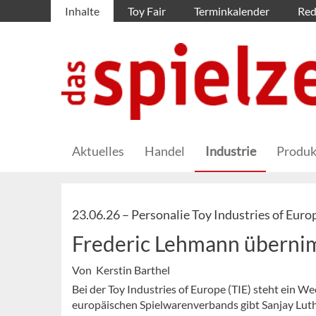
Inhalte
Toy Fair
Terminkalender
Red
Aktuelles
Handel
Industrie
Produk
23.06.26 –
Personalie Toy Industries of Euro
Frederic Lehmann überni
Von Kerstin Barthel
Bei der Toy Industries of Europe (TIE) steht ein We
europäischen Spielwarenverbands gibt Sanjay Luthra