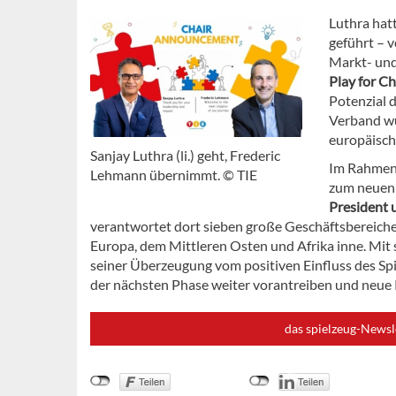
Luthra hat
geführt – 
Markt- und
Play for C
Potenzial d
Verband wü
europäisch
Sanjay Luthra (li.) geht, Frederic
Im Rahmen
Lehmann übernimmt. © TIE
zum neue
President
verantwortet dort sieben große Geschäftsbereiche
Europa, dem Mittleren Osten und Afrika inne. Mit 
seiner Überzeugung vom positiven Einfluss des Spi
der nächsten Phase weiter vorantreiben und neue 
das spielzeug-Newsl