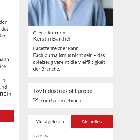
n
n
der
e das
Chefredakteurin
Der
Kerstin Barthel
Facettenreicher kann
Fachjournalismus nicht sein – das
mann
spielzeug vereint die Vielfältigkeit
ice
der Branche.
 in
 und
Toy Industries of Europe
TIE in
Zum Unternehmen
Meistgelesen
Aktuelles
27.05.26